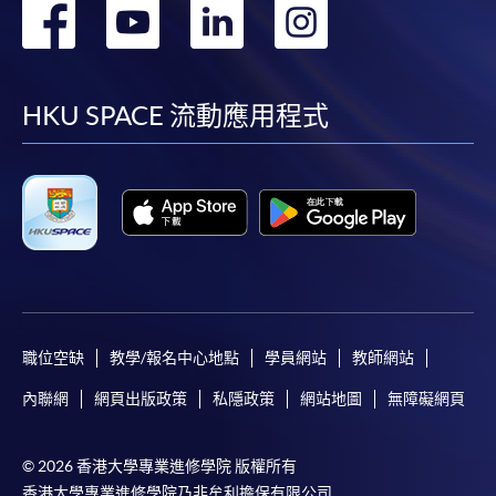
轉
轉
轉
轉
到
到
到
到
facebook
youtube
linkedin
instag
HKU SPACE 流動應用程式
職位空缺
教學/報名中心地點
學員網站
教師網站
內聯網
網頁出版政策
私隱政策
網站地圖
無障礙網頁
© 2026 香港大學專業進修學院 版權所有
香港大學專業進修學院乃非牟利擔保有限公司