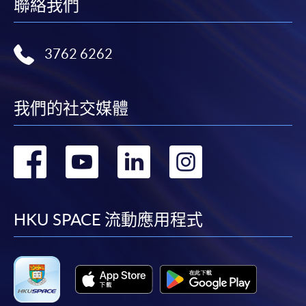
聯絡我們
3762 6262
我們的社交媒體
轉
轉
轉
轉
到
到
到
到
facebook
youtube
linkedin
instag
HKU SPACE 流動應用程式