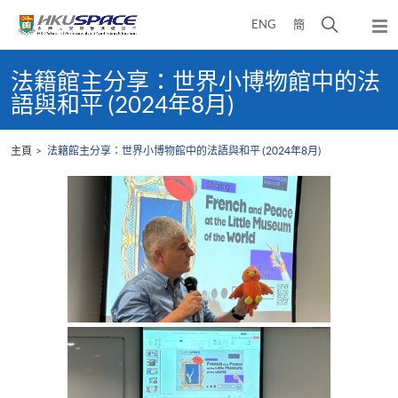
Skip
打
ENG
簡
to
彈
main
開
出
Main
content
搜
主
content
法籍館主分享：世界小博物館中的法
選
尋
start
語與和平 (2024年8月)
單
介
面
主頁
法籍館主分享：世界小博物館中的法語與和平 (2024年8月)