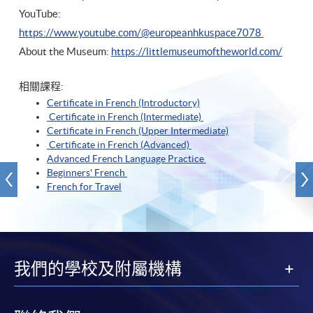
YouTube:
https://www.youtube.com/@europeanhkuspace7078
About the Museum:
https://littlemuseumoftheworld.com/
相關課程:
Certificate in French (Introductory)
Certificate in French (Intermediate)
Certificate in French (Upper Intermediate)
Certificate in French (Advanced)
Advanced French Language Practice
Beginners' French
French for Travel
我們的學校及附屬機構