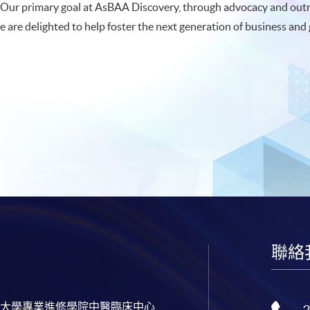
 Our primary goal at AsBAA Discovery, through advocacy and outreac
e are delighted to help foster the next generation of business and
聯絡
大學專業進修學院中醫臨床中心