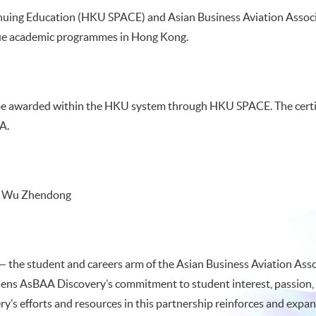
nuing Education (HKU SPACE) and Asian Business Aviation Associ
ique academic programmes in Hong Kong.
be awarded within the HKU system through HKU SPACE. The certif
A.
. Wu Zhendong
— the student and careers arm of the Asian Business Aviation Ass
ns AsBAA Discovery’s commitment to student interest, passion, 
’s efforts and resources in this partnership reinforces and expand