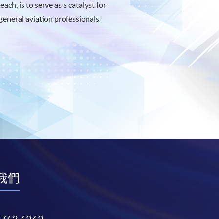
h, is to serve as a catalyst for
 general aviation professionals
我們