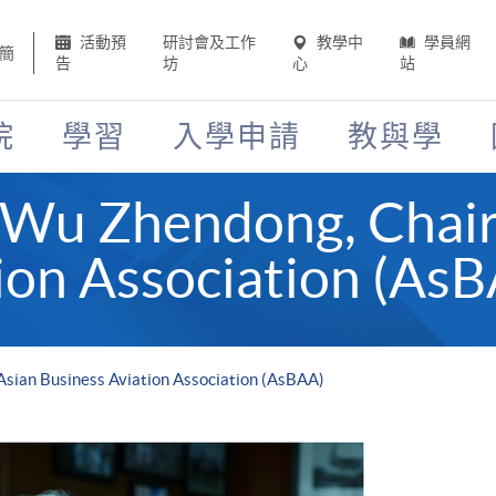
活動預
研討會及工作
教學中
學員網
簡
告
坊
心
站
院
學習
入學申請
教與學
" Wu Zhendong, Chai
ion Association (As
Asian Business Aviation Association (AsBAA)