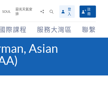
惡劣天氣安
登
註
分
打
SOUL
排
冊
入
享
開
至
搜
尋
國際課程
服務大灣區
聯繫
介
面
rman, Asian
BAA)