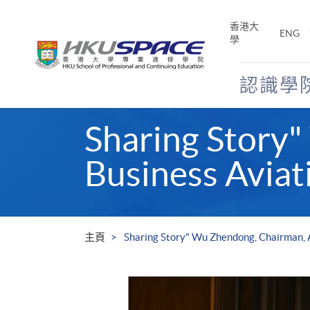
Skip
to
香港大
ENG
main
學
content
認識學
Main
Sharing Story
content
start
Business Aviat
主頁
Sharing Story" Wu Zhendong, Chairman, 