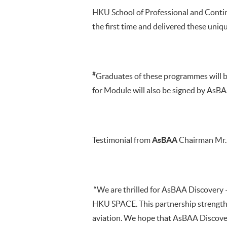
HKU School of Professional and Conti
the first time and delivered these un
#
Graduates of these programmes will 
for Module will also be signed by AsBA
Testimonial from
AsBAA
Chairman Mr
“We are thrilled for AsBAA Discovery 
HKU SPACE. This partnership strengthe
aviation. We hope that AsBAA Discovery