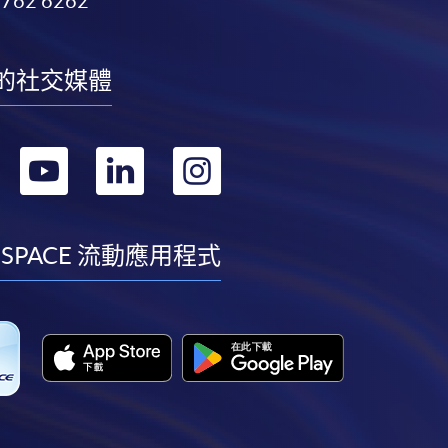
3762 6262
的社交媒體
轉
轉
轉
轉
到
到
到
到
facebook
youtube
linkedin
instagram
 SPACE 流動應用程式