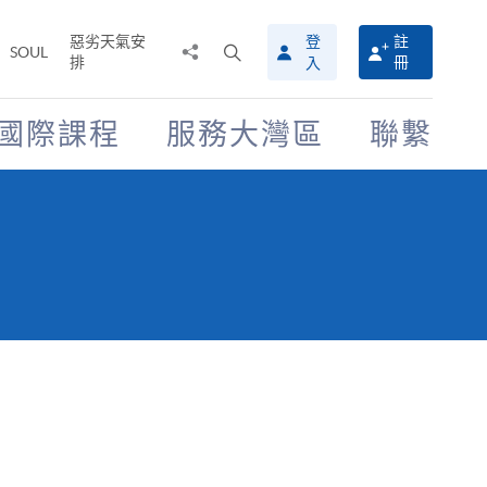
惡劣天氣安
登
註
分
打
SOUL
排
冊
入
享
開
至
搜
尋
國際課程
服務大灣區
聯繫
介
面