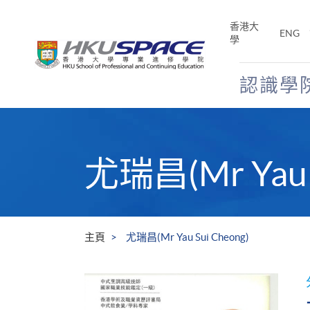
Skip
to
香港大
ENG
main
學
content
認識學
Main
content
start
尤瑞昌(Mr Yau S
主頁
尤瑞昌(Mr Yau Sui Cheong)