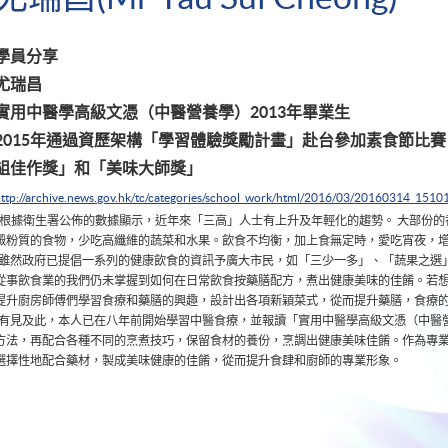
學員分享
尤瑞昌
實用中醫學高級文憑（中醫營養學）2013年畢業生
2015年通過資歷架構「學習體驗獎勵計畫」赴台參加素食節比
組佳作獎」和「美味大師獎」
http://archive.news.gov.hk/tc/categories/school_work/html/2016/03/20160314_1510
根據衛生署公佈的數據顯示，近年來「三高」人士有上升及年輕化的趨勢。 大部份
澱粉質的食物，少吃高纖維的蔬菜和水果。飲食不均衡，加上食無定時，愛吃宵夜，
雖然政府已提倡一系列的健康飲食的資訊予廣大市民，如「三少一多」、「蔬果之選
從事飲食業的我們仍未掌握到如何在日常飲食按藥膳配方，煮出健康美味的佳餚。若
提升廚房師傅們學習食療和藥膳的興趣，設計出各項新穎菜式，從而提升藥膳，食療
有見及此，本人已在八年前開始學習中醫食療，並報讀「實用中醫學高級文憑（中醫
方法，再配合各種不同的烹煮技巧，保留食材的養份，烹調出健康美味佳餚。作為專業
選擇性地配合藥材，製成美味健康的佳餚，從而提升食肆和廚師的專業形象。