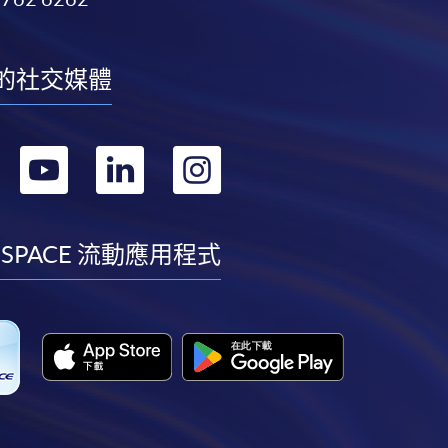
的社交媒體
轉
轉
轉
轉
到
到
到
到
facebook
youtube
linkedin
instagram
 SPACE 流動應用程式