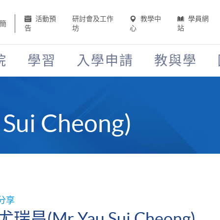
活動預
研討會及工作
教學中
學員網
簡
告
坊
心
站
院
學習
入學申請
教與學
ui Cheong)
分享
尤瑞昌(Mr Yau Sui Cheong)