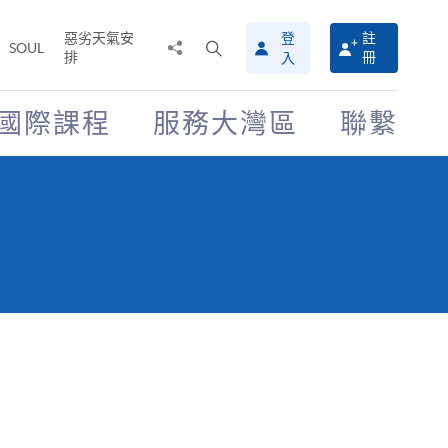
惡劣天氣安
登
註
分
打
SOUL
排
冊
入
享
開
至
搜
尋
國際課程
服務大灣區
聯繫
介
面