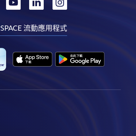
轉
轉
轉
轉
到
到
到
到
facebook
youtube
linkedin
instagram
 SPACE 流動應用程式