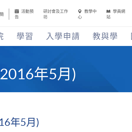
活動預
研討會及工作
教學中
學員網
簡
告
坊
心
站
院
學習
入學申請
教與學
2016年5月)
16年5月)