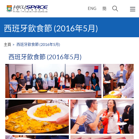
Skip
打
ENG
簡
to
彈
main
開
出
Main
content
搜
主
content
西班牙飲食節 (2016年5月)
選
尋
start
單
介
主頁
西班牙飲食節 (2016年5月)
面
西班牙飲食節 (2016年5月)