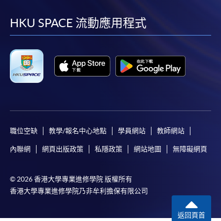
到
到
到
到
facebook
youtube
linkedin
instag
HKU SPACE 流動應用程式
職位空缺
教學/報名中心地點
學員網站
教師網站
內聯網
網頁出版政策
私隱政策
網站地圖
無障礙網頁
© 2026 香港大學專業進修學院 版權所有
香港大學專業進修學院乃非牟利擔保有限公司
返回頁首