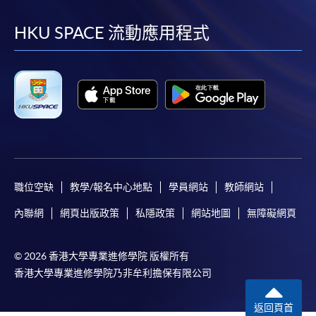
到
到
到
到
facebook
youtube
linkedin
instag
HKU SPACE 流動應用程式
職位空缺
教學/報名中心地點
學員網站
教師網站
內聯網
網頁出版政策
私隱政策
網站地圖
無障礙網頁
© 2026 香港大學專業進修學院 版權所有
香港大學專業進修學院乃非牟利擔保有限公司
返回頁首