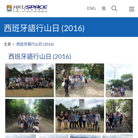
Skip
打
ENG
簡
to
彈
main
開
出
Main
content
搜
主
content
西班牙語行山日 (2016)
選
尋
start
單
介
主頁
西班牙語行山日 (2016)
面
西班牙語行山日 (2016)