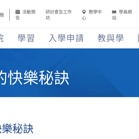
活動預
研討會及工作
教學中
學員網
簡
告
坊
心
站
院
學習
入學申請
教與學
的快樂秘訣
快樂秘訣