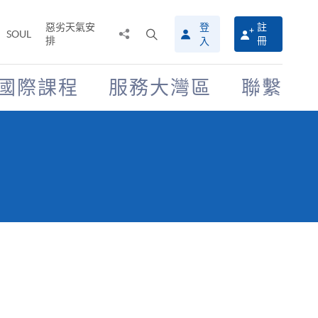
惡劣天氣安
登
註
分
打
SOUL
排
冊
入
享
開
至
搜
尋
國際課程
服務大灣區
聯繫
介
面