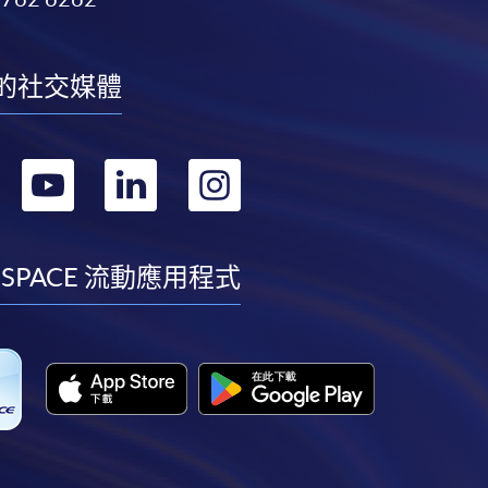
的社交媒體
轉
轉
轉
轉
到
到
到
到
facebook
youtube
linkedin
instagram
 SPACE 流動應用程式