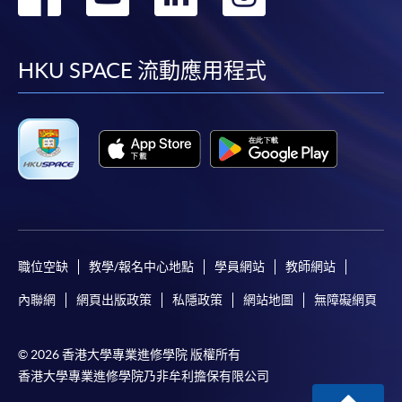
到
到
到
到
facebook
youtube
linkedin
instag
HKU SPACE 流動應用程式
職位空缺
教學/報名中心地點
學員網站
教師網站
內聯網
網頁出版政策
私隱政策
網站地圖
無障礙網頁
© 2026 香港大學專業進修學院 版權所有
香港大學專業進修學院乃非牟利擔保有限公司