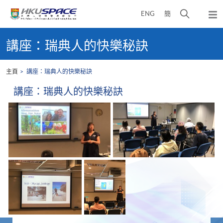
Skip
打
ENG
簡
to
彈
main
開
出
Main
content
搜
主
content
講座：瑞典人的快樂秘訣
選
尋
start
單
介
主頁
講座：瑞典人的快樂秘訣
面
講座：瑞典人的快樂秘訣