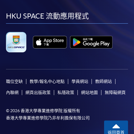
到
到
到
到
facebook
youtube
linkedin
instag
HKU SPACE 流動應用程式
職位空缺
教學/報名中心地點
學員網站
教師網站
內聯網
網頁出版政策
私隱政策
網站地圖
無障礙網頁
© 2026 香港大學專業進修學院 版權所有
香港大學專業進修學院乃非牟利擔保有限公司
返回頁首