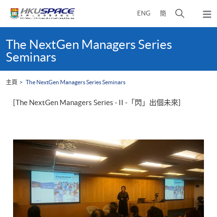
Skip
打
ENG
簡
to
彈
main
開
出
Main
content
搜
主
content
The NextGen Managers Series
選
尋
start
Seminars
單
介
面
主頁
The NextGen Managers Series Seminars
[The NextGen Managers Series - II -「閃」出個未來]