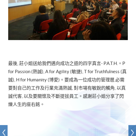
最後, 莊小姐送給我們邁向成功之道的四字真言- P.A.T.H.。P
for Passion (熱誠), A for Agility (敏捷), T for Truthfulness (真
誠), H for Humanity (博愛)。要成為一位成功的管理層,必需
要對自己的工作及行業充滿熱誠, 對市場有敏銳的觸角, 以真
誠代客, 以及要關懷及不斷提拔員工。感謝莊小姐分享了閃
爍人生的座右銘。