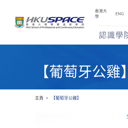
Skip
to
香港大
ENG
main
學
content
認識學
Main
content
start
【葡萄牙公雞
主頁
【葡萄牙公雞】