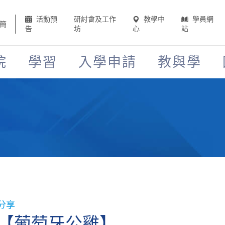
活動預
研討會及工作
教學中
學員網
簡
告
坊
心
站
院
學習
入學申請
教與學
】
分享
【葡萄牙公雞】