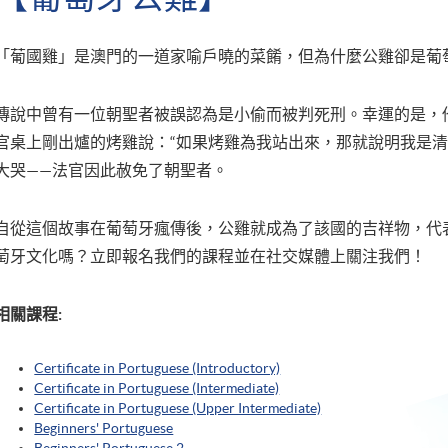
「葡國雞」是澳門的一道家喻戶曉的菜餚，但為什麼公雞卻是葡
傳說中曾有一位朝聖者被誤認為是小偷而被判死刑。幸運的是，
官桌上剛出爐的烤雞說：“如果烤雞為我站出來，那就說明我是清
大哭——法官因此赦免了朝聖者。
自從這個故事在葡萄牙瘋傳後，公雞就成為了該國的吉祥物，代
萄牙文化嗎？立即報名我們的課程並在社交媒體上關注我們！
相關課程:
Certificate in Portuguese (Introductory)
Certificate in Portuguese (Intermediate)
Certificate in Portuguese (Upper Intermediate)
Beginners' Portuguese