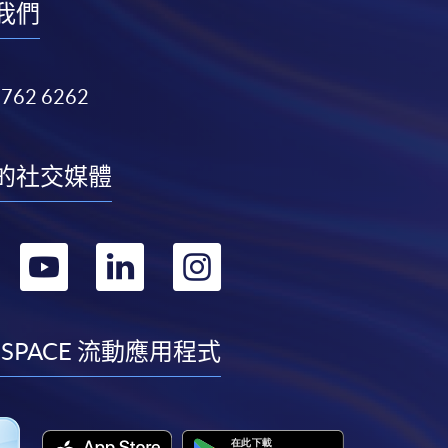
我們
3762 6262
的社交媒體
轉
轉
轉
轉
到
到
到
到
facebook
youtube
linkedin
instagram
 SPACE 流動應用程式