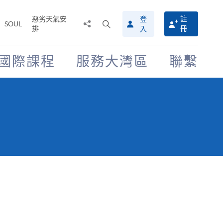
惡劣天氣安
登
註
分
打
SOUL
排
冊
入
享
開
至
搜
尋
國際課程
服務大灣區
聯繫
介
面