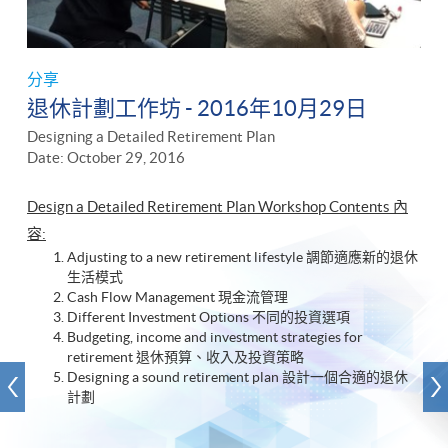
分享
退休計劃工作坊 - 2016年10月29日
Designing a Detailed Retirement Plan
Date: October 29, 2016
Design a Detailed Retirement Plan Workshop ​Contents 內
容:
Adjusting to a new retirement lifestyle 調節適應新的退休
生活模式
Cash Flow Management 現金流管理
Different Investment Options 不同的投資選項
Budgeting, income and investment strategies for
retirement 退休預算、收入及投資策略
Designing a sound retirement plan 設計一個合適的退休
計劃