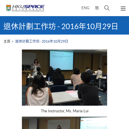
Skip
打
ENG
簡
to
彈
main
開
出
Main
content
搜
主
content
退休計劃工作坊 - 2016年10月29日
選
尋
start
單
介
主頁
退休計劃工作坊 - 2016年10月29日
面
The Instructor, Ms. Maria Lui