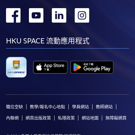
轉
轉
轉
轉
到
到
到
到
facebook
youtube
linkedin
instag
HKU SPACE 流動應用程式
職位空缺
教學/報名中心地點
學員網站
教師網站
內聯網
網頁出版政策
私隱政策
網站地圖
無障礙網頁