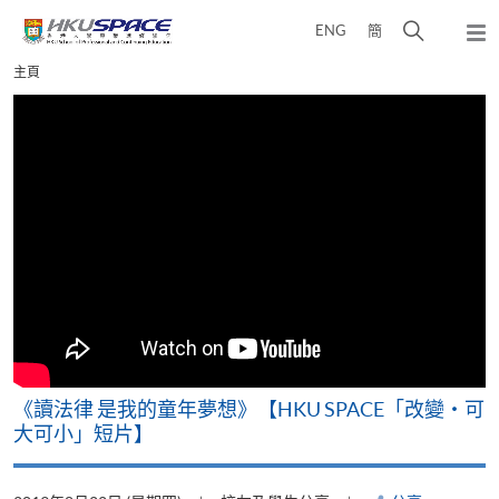
Skip
打
ENG
簡
to
彈
main
開
出
Main
主頁
content
搜
主
content
選
尋
start
單
介
面
改
《讀法律 是我的童年夢想》【HKU SPACE「改變‧可
A
大可小」短片】
T