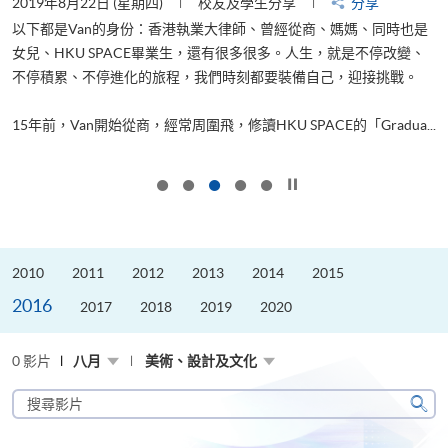
2019年8月22日 (星期四)
校友及學生分享
分享
2
以下都是Van的身份：香港執業大律師、曾經從商、媽媽、同時也是
女兒、HKU SPACE畢業生，還有很多很多。人生，就是不停改變、
求
不停積累、不停進化的旅程，我們時刻都要裝備自己，迎接挑戰。
H
也
理
.
15年前，Van開始從商，經常周圍飛，修讀HKU SPACE的「Gradua...
M
按下以暫停幻燈片
2010
2011
2012
2013
2014
2015
2016
2017
2018
2019
2020
0 影片
八月
美術、設計及文化
搜
尋
搜
影
尋