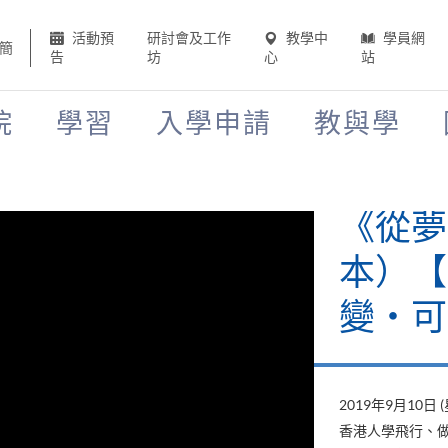
活動預
研討會及工作
教學中
學員網
簡
告
坊
心
站
院
學習
入學申請
教與學
《從夢
本）【H
變‧可
2019年9月10日 
香港人學飛行、做