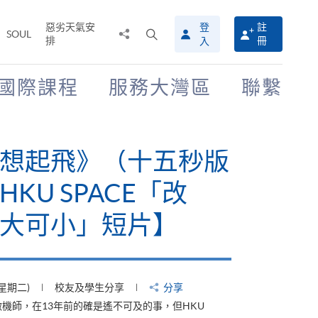
惡劣天氣安
登
註
分
打
SOUL
排
冊
入
享
開
至
搜
尋
國際課程
服務大灣區
聯繫
介
面
想起飛》（十五秒版
KU SPACE「改
大可小」短片】
(星期二)
校友及學生分享
分享
機師，在13年前的確是遙不可及的事，但HKU