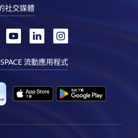
的社交媒體
轉
轉
轉
轉
到
到
到
到
facebook
youtube
linkedin
instagram
 SPACE 流動應用程式