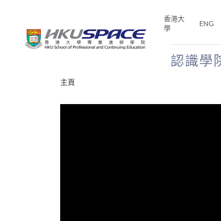
Skip
to
香港大
ENG
main
學
content
認識學
Main
主頁
content
start