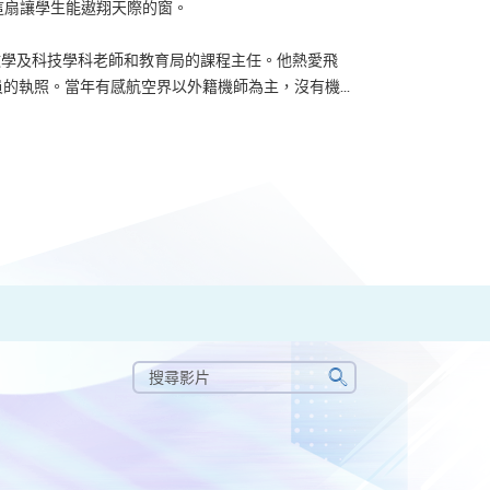
了這扇讓學生能遨翔天際的窗。
u 曾任數學及科技學科老師和教育局的課程主任。他熱愛飛
的執照。當年有感航空界以外籍機師為主，沒有機...
搜
尋
搜
影
尋
片