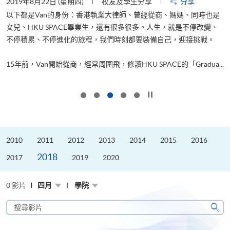
2019年8月22日 (星期四)
校友及學生分享
分享
2
以下都是Van的身份：香港執業大律師、曾經從商、媽媽、同時也是
女兒、HKU SPACE畢業生，還有很多很多。人生，就是不停改變、
求
不停積累、不停進化的旅程，我們時刻都要裝備自己，迎接挑戰。
H
也
理
.
15年前，Van開始從商，經常周圍飛，修讀HKU SPACE的「Gradua...
M
按下以暫停幻燈片
2010
2011
2012
2013
2014
2015
2016
2018
2017
2019
2020
0 影片
四月
學院
搜
尋
搜
影
尋