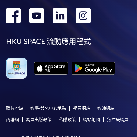
轉
轉
轉
轉
到
到
到
到
facebook
youtube
linkedin
instag
HKU SPACE 流動應用程式
職位空缺
教學/報名中心地點
學員網站
教師網站
內聯網
網頁出版政策
私隱政策
網站地圖
無障礙網頁