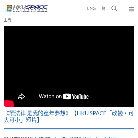
Skip
打
ENG
簡
to
彈
main
開
出
Main
主頁
content
搜
主
content
選
尋
start
單
介
面
改
《讀法律 是我的童年夢想》【HKU SPACE「改變‧可
A
大可小」短片】
T