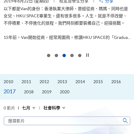
2019年8月22日 (星期四)
校友及學生分享
分享
2
以下都是Van的身份：香港執業大律師、曾經從商、媽媽、同時也是
女兒、HKU SPACE畢業生，還有很多很多。人生，就是不停改變、
求
不停積累、不停進化的旅程，我們時刻都要裝備自己，迎接挑戰。
H
也
理
.
15年前，Van開始從商，經常周圍飛，修讀HKU SPACE的「Gradua...
M
按下以暫停幻燈片
2010
2011
2012
2013
2014
2015
2016
2017
2018
2019
2020
0 影片
七月
社會科學
搜
尋
搜
影
尋