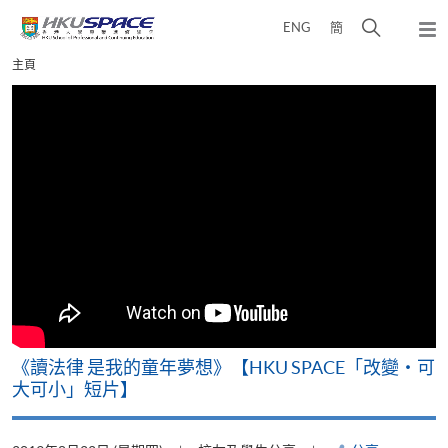
Skip
打
ENG
簡
to
彈
main
開
出
Main
主頁
content
搜
主
content
選
尋
start
單
介
面
改
《讀法律 是我的童年夢想》【HKU SPACE「改變‧可
A
大可小」短片】
T