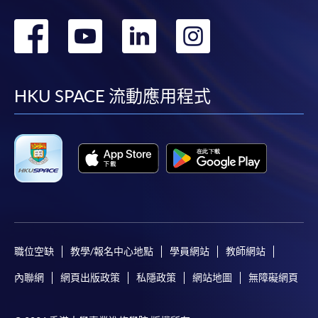
轉
轉
轉
轉
到
到
到
到
facebook
youtube
linkedin
instag
HKU SPACE 流動應用程式
職位空缺
教學/報名中心地點
學員網站
教師網站
內聯網
網頁出版政策
私隱政策
網站地圖
無障礙網頁