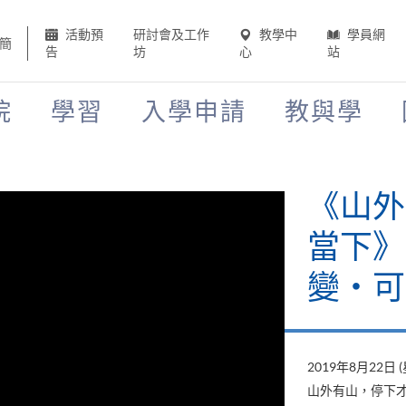
活動預
研討會及工作
教學中
學員網
簡
告
坊
心
站
院
學習
入學申請
教與學
《山外
當下》
變‧可
2019年8月22日 
山外有山，停下