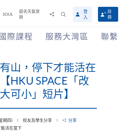
惡劣天氣安
登
註
分
打
SOUL
排
冊
入
享
開
至
搜
尋
國際課程
服務大灣區
聯繫
介
面
有山，停下才能活在
【HKU SPACE「改
大可小」短片】
(星期四)
校友及學生分享
分享
才能活在當下