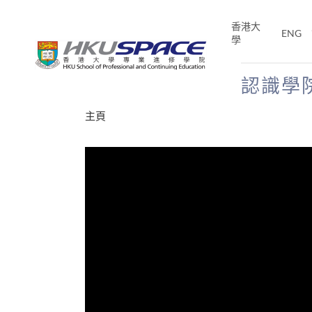
Skip
to
香港大
ENG
main
學
content
認識學
Main
主頁
content
start
年夢
E「改
片】
分享
、媽媽、同時也是女