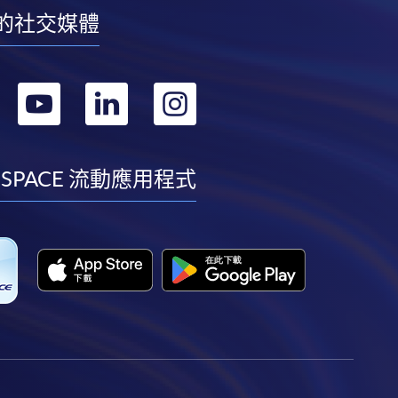
的社交媒體
轉
轉
轉
轉
到
到
到
到
facebook
youtube
linkedin
instagram
 SPACE 流動應用程式