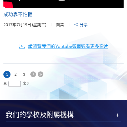
成功靠不怕捱
2017年7月19日 (星期三)
商業
分享
請瀏覽我們的Youtube頻道觀看更多影片
下
本
1
2
3
一
頁
最
頁
之 3
頁
後
一
頁
我們的學校及附屬機構