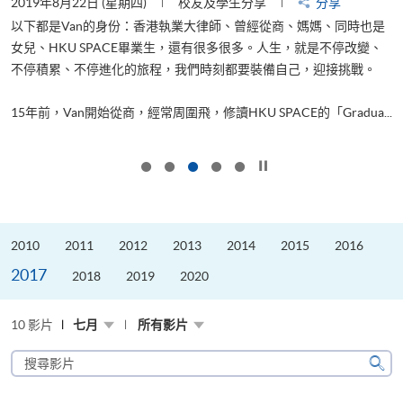
2019年8月22日 (星期四)
校友及學生分享
分享
2
以下都是Van的身份：香港執業大律師、曾經從商、媽媽、同時也是
女兒、HKU SPACE畢業生，還有很多很多。人生，就是不停改變、
求
不停積累、不停進化的旅程，我們時刻都要裝備自己，迎接挑戰。
H
也
理
.
15年前，Van開始從商，經常周圍飛，修讀HKU SPACE的「Gradua...
M
按下以暫停幻燈片
2010
2011
2012
2013
2014
2015
2016
2017
2018
2019
2020
10 影片
七月
所有影片
搜
尋
搜
影
尋