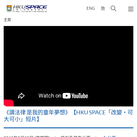
Skip
打
ENG
簡
to
彈
main
開
出
Main
主頁
content
搜
主
content
選
尋
start
單
介
面
改
《讀法律 是我的童年夢想》【HKU SPACE「改變‧可
A
大可小」短片】
T