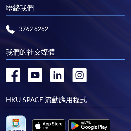
聯絡我們
3762 6262
我們的社交媒體
轉
轉
轉
轉
到
到
到
到
facebook
youtube
linkedin
instag
HKU SPACE 流動應用程式