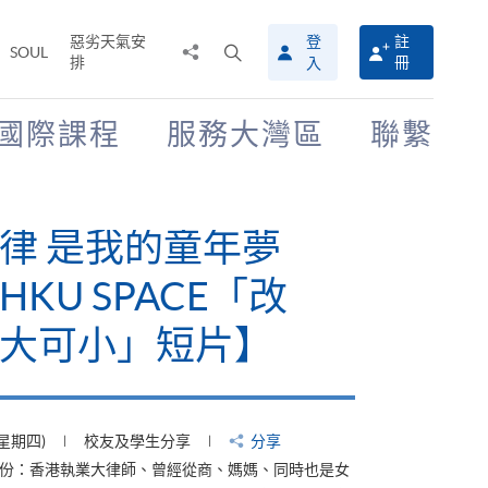
惡劣天氣安
登
註
分
打
SOUL
排
冊
入
享
開
至
搜
尋
國際課程
服務大灣區
聯繫
介
面
律 是我的童年夢
KU SPACE「改
大可小」短片】
(星期四)
校友及學生分享
分享
身份：香港執業大律師、曾經從商、媽媽、同時也是女