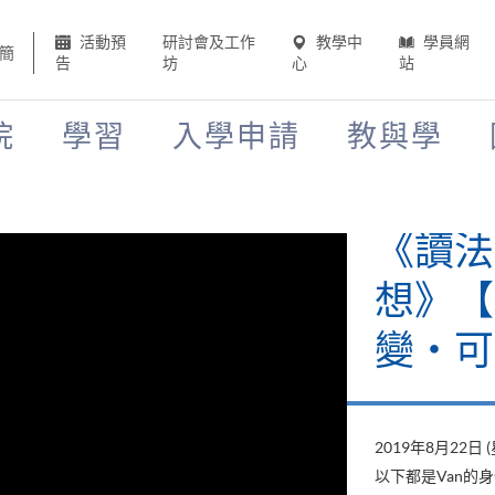
活動預
研討會及工作
教學中
學員網
簡
告
坊
心
站
院
學習
入學申請
教與學
《讀法
想》【H
變‧可
2019年8月22日 
以下都是Van的