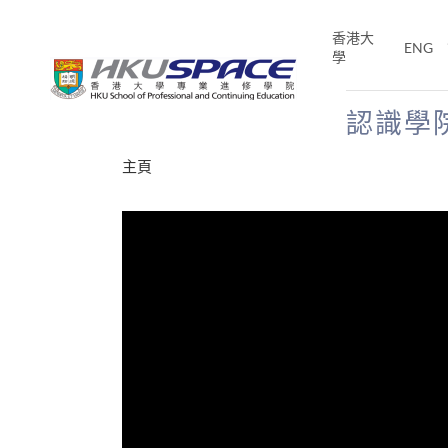
Skip
to
香港大
ENG
main
學
content
認識學
Main
主頁
content
start
才能活在
CE「改
片】
分享