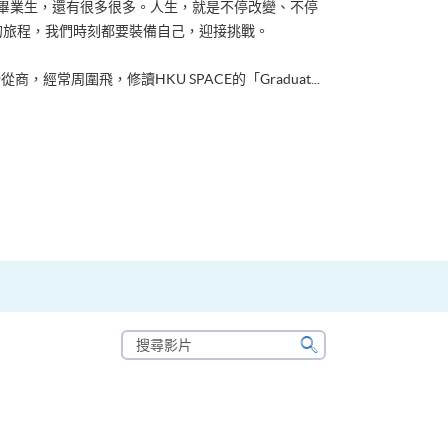
ACE畢業生，還有很多很多。人生，就是不停改變、不停
的旅程，我們時刻都要裝備自己，迎接挑戰。
從商，經常周圍飛，修讀HKU SPACE的「Graduat...
搜
尋
搜
影
尋
片