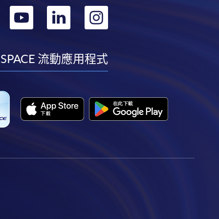
轉
轉
轉
轉
到
到
到
到
facebook
youtube
linkedin
instagram
 SPACE 流動應用程式