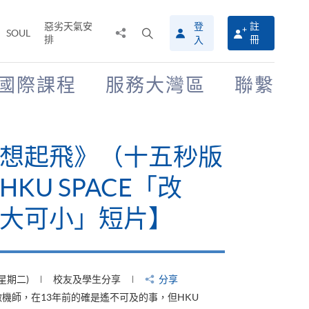
惡劣天氣安
登
註
分
打
SOUL
排
冊
入
享
開
至
搜
尋
國際課程
服務大灣區
聯繫
介
面
有山，停下才能活在
【HKU SPACE「改
大可小」短片】
(星期四)
校友及學生分享
分享
才能活在當下