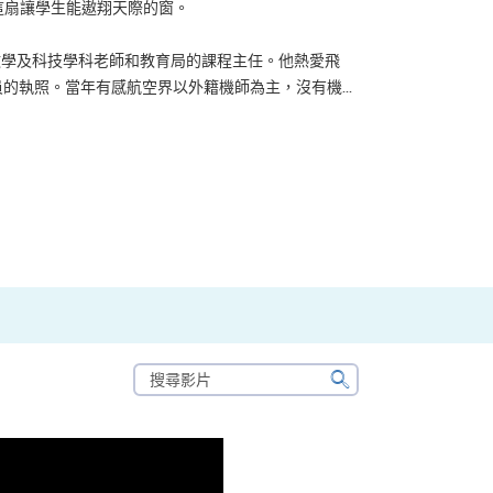
？可能很多人都會答：是為了找份更好的工作，追求更
tone到HKU SPACE進修體育運動課程前，這也是他
生活太快太急速，有時令我們欠缺了聆聽內心的空...
搜
尋
搜
影
尋
片