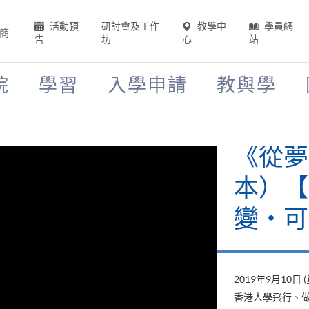
活動預
研討會及工作
教學中
學員網
簡
告
坊
心
站
院
學習
入學申請
教與學
《山外
當下》
變‧可
2019年8月22日 
山外有山，停下