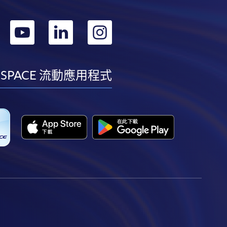
轉
轉
轉
轉
到
到
到
到
facebook
youtube
linkedin
instagram
 SPACE 流動應用程式