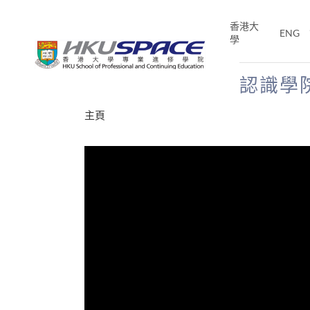
Skip
to
香港大
ENG
main
學
content
認識學
Main
主頁
content
start
十五秒版
E「改
片】
分享
的事，但HKU