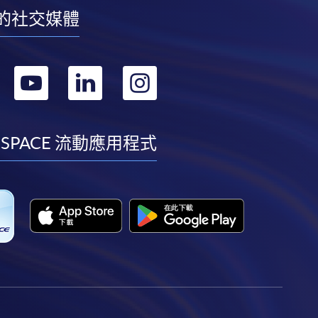
的社交媒體
轉
轉
轉
轉
到
到
到
到
facebook
youtube
linkedin
instagram
 SPACE 流動應用程式