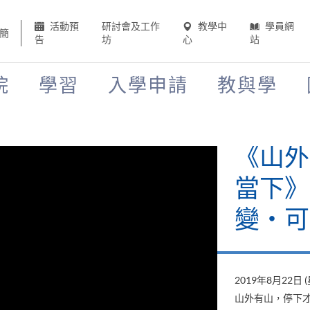
活動預
研討會及工作
教學中
學員網
簡
告
坊
心
站
院
學習
入學申請
教與學
《山外
當下》
變‧可
2019年8月22日 
山外有山，停下