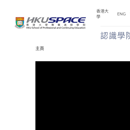
Skip
to
香港大
ENG
main
學
content
認識學
Main
主頁
content
start
年夢
E「改
片】
分享
、媽媽、同時也是女