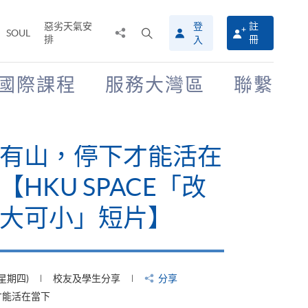
惡劣天氣安
登
註
分
打
SOUL
排
冊
入
享
開
至
搜
尋
國際課程
服務大灣區
聯繫
介
面
有山，停下才能活在
【HKU SPACE「改
大可小」短片】
(星期四)
校友及學生分享
分享
才能活在當下