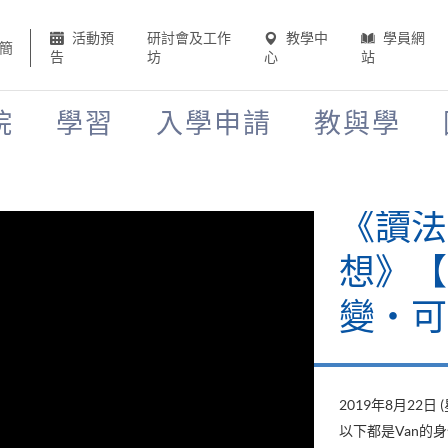
活動預
研討會及工作
教學中
學員網
簡
告
坊
心
站
院
學習
入學申請
教與學
《讀法
想》【H
變‧可
2019年8月22日 
以下都是Van的