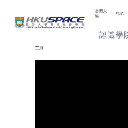
Skip
to
香港大
ENG
main
學
content
認識學
Main
主頁
content
start
才能活在
CE「改
片】
分享