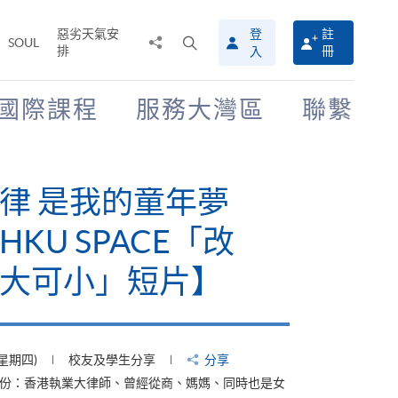
惡劣天氣安
登
註
分
打
SOUL
排
冊
入
享
開
至
搜
尋
國際課程
服務大灣區
聯繫
介
面
律 是我的童年夢
KU SPACE「改
大可小」短片】
(星期四)
校友及學生分享
分享
身份：香港執業大律師、曾經從商、媽媽、同時也是女