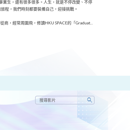
ACE畢業生，還有很多很多。人生，就是不停改變、不停
的旅程，我們時刻都要裝備自己，迎接挑戰。
從商，經常周圍飛，修讀HKU SPACE的「Graduat...
搜
尋
搜
影
尋
片