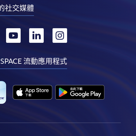
的社交媒體
轉
轉
轉
轉
到
到
到
到
facebook
youtube
linkedin
instagram
 SPACE 流動應用程式