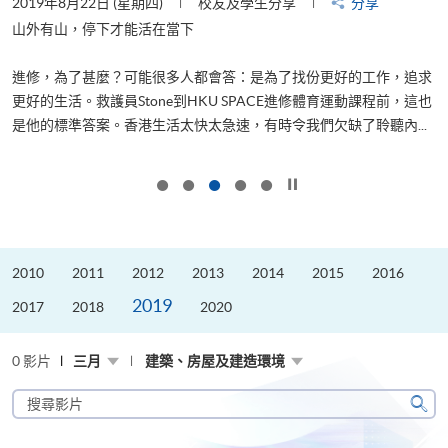
2019年8月22日 (星期四)
校友及學生分享
分享
2
是
山外有山，停下才能活在當下
、
進修，為了甚麼？可能很多人都會答：是為了找份更好的工作，追求
H
更好的生活。救護員Stone到HKU SPACE進修體育運動課程前，這也
理
..
是他的標準答案。香港生活太快太急速，有時令我們欠缺了聆聽內...
M
按下以暫停幻燈片
2010
2011
2012
2013
2014
2015
2016
2019
2017
2018
2020
0 影片
三月
建築、房屋及建造環境
搜
尋
搜
影
尋