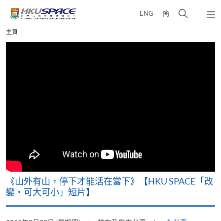
Skip
打
ENG
簡
to
彈
main
開
出
Main
主頁
content
搜
主
content
選
尋
start
單
介
面
可
《山外有山，停下才能活在當下》【HKU SPACE「改
A
變‧可大可小」短片】
T