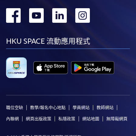
轉
轉
轉
轉
到
到
到
到
facebook
youtube
linkedin
instag
HKU SPACE 流動應用程式
職位空缺
教學/報名中心地點
學員網站
教師網站
內聯網
網頁出版政策
私隱政策
網站地圖
無障礙網頁