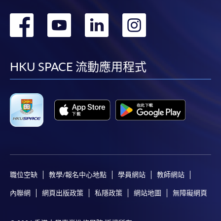
轉
轉
轉
轉
到
到
到
到
facebook
youtube
linkedin
instag
HKU SPACE 流動應用程式
職位空缺
教學/報名中心地點
學員網站
教師網站
內聯網
網頁出版政策
私隱政策
網站地圖
無障礙網頁