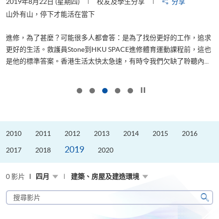
2019年8月22日 (星期四)
校友及學生分享
分享
2
是
山外有山，停下才能活在當下
、
進修，為了甚麼？可能很多人都會答：是為了找份更好的工作，追求
H
更好的生活。救護員Stone到HKU SPACE進修體育運動課程前，這也
理
..
是他的標準答案。香港生活太快太急速，有時令我們欠缺了聆聽內...
M
按下以暫停幻燈片
2010
2011
2012
2013
2014
2015
2016
2019
2017
2018
2020
0 影片
四月
建築、房屋及建造環境
搜
尋
搜
影
尋