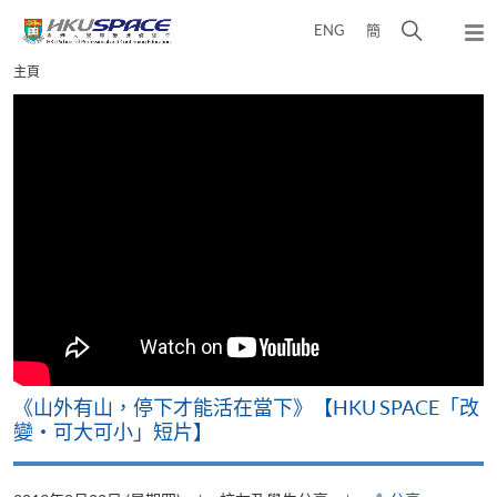
Skip
打
ENG
簡
to
彈
main
開
出
Main
主頁
content
搜
主
content
選
尋
start
單
介
面
可
《山外有山，停下才能活在當下》【HKU SPACE「改
A
變‧可大可小」短片】
T