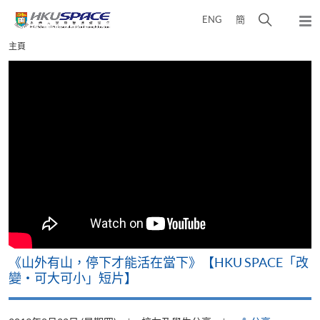
Skip
打
ENG
簡
to
彈
main
開
出
Main
主頁
content
搜
主
content
選
尋
start
單
介
面
可
《山外有山，停下才能活在當下》【HKU SPACE「改
A
變‧可大可小」短片】
T