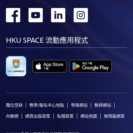
轉
轉
轉
轉
到
到
到
到
facebook
youtube
linkedin
instag
HKU SPACE 流動應用程式
職位空缺
教學/報名中心地點
學員網站
教師網站
內聯網
網頁出版政策
私隱政策
網站地圖
無障礙網頁