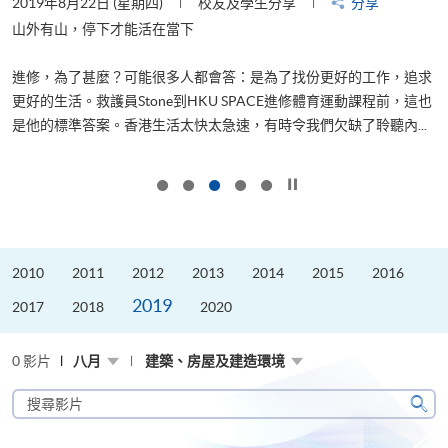
2019年8月22日 (星期四)
校友及學生分享
分享
2
是
山外有山，停下才能活在當下
、
進修，為了甚麼？可能很多人都會答：是為了找份更好的工作，追求
H
更好的生活。救護員Stone到HKU SPACE進修體育運動課程前，這也
理
..
是他的標準答案。香港生活太快太急速，有時令我們欠缺了聆聽內...
M
按下以暫停幻燈片
2010
2011
2012
2013
2014
2015
2016
2019
2017
2018
2020
0 影片
八月
建築、房屋及建造環境
搜
尋
搜
影
尋