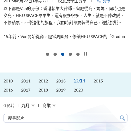
2019年8月22日 (星期四)
校友及學生分享
分享
2
以下都是Van的身份：香港執業大律師、曾經從商、媽媽、同時也是
女兒、HKU SPACE畢業生，還有很多很多。人生，就是不停改變、
求
不停積累、不停進化的旅程，我們時刻都要裝備自己，迎接挑戰。
H
也
理
.
15年前，Van開始從商，經常周圍飛，修讀HKU SPACE的「Gradua...
M
按下以暫停幻燈片
2014
2010
2011
2012
2013
2015
2016
2017
2018
2019
2020
0 影片
九月
商業
搜
尋
搜
影
尋