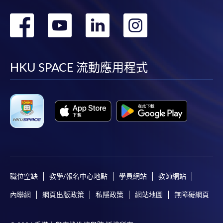
轉
轉
轉
轉
到
到
到
到
facebook
youtube
linkedin
instag
HKU SPACE 流動應用程式
職位空缺
教學/報名中心地點
學員網站
教師網站
內聯網
網頁出版政策
私隱政策
網站地圖
無障礙網頁