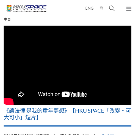
Skip
打
ENG
簡
to
彈
main
開
出
Main
主頁
content
搜
主
content
選
尋
start
單
介
面
改
《讀法律 是我的童年夢想》【HKU SPACE「改變‧可
A
大可小」短片】
T