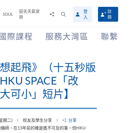
惡劣天氣安
登
註
分
打
SOUL
排
冊
入
享
開
至
搜
尋
國際課程
服務大灣區
聯繫
介
面
有山，停下才能活在
【HKU SPACE「改
大可小」短片】
(星期四)
校友及學生分享
分享
才能活在當下