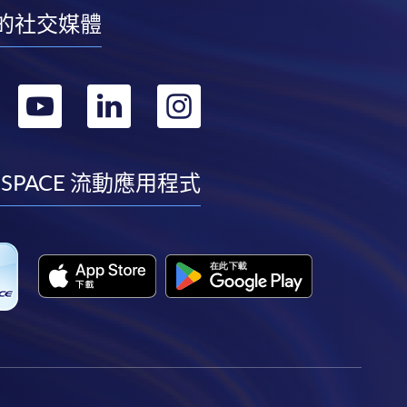
的社交媒體
轉
轉
轉
轉
到
到
到
到
facebook
youtube
linkedin
instagram
 SPACE 流動應用程式