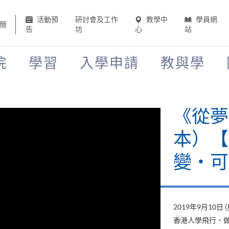
活動預
研討會及工作
教學中
學員網
簡
告
坊
心
站
院
學習
入學申請
教與學
《山外
當下》
變‧可
2019年8月22日 
山外有山，停下