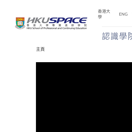
Skip
to
香港大
ENG
main
學
content
認識學
Main
主頁
content
start
十五秒版
E「改
片】
分享
的事，但HKU