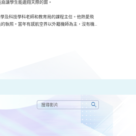
？可能很多人都會答：是為了找份更好的工作，追求更
tone到HKU SPACE進修體育運動課程前，這也是他
生活太快太急速，有時令我們欠缺了聆聽內心的空...
搜
尋
搜
影
尋
片