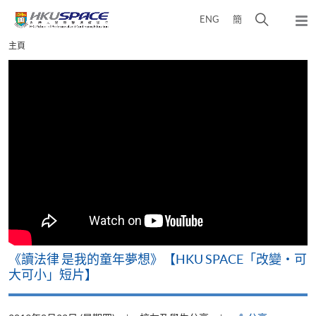
Skip
打
ENG
簡
to
彈
main
開
出
Main
主頁
content
搜
主
content
選
尋
start
單
介
面
改
《讀法律 是我的童年夢想》【HKU SPACE「改變‧可
A
大可小」短片】
T