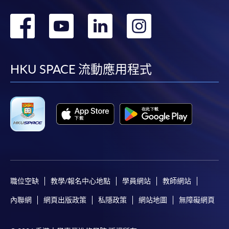
轉
轉
轉
轉
到
到
到
到
facebook
youtube
linkedin
instag
HKU SPACE 流動應用程式
職位空缺
教學/報名中心地點
學員網站
教師網站
內聯網
網頁出版政策
私隱政策
網站地圖
無障礙網頁