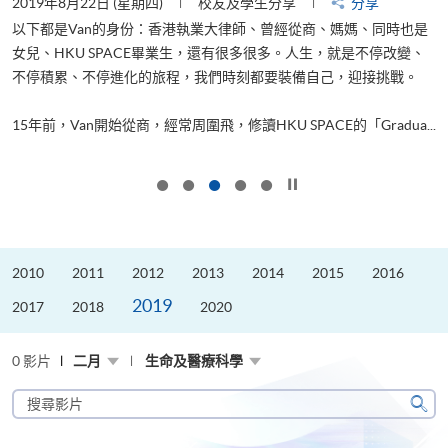
2019年8月22日 (星期四)
校友及學生分享
分享
2
以下都是Van的身份：香港執業大律師、曾經從商、媽媽、同時也是
女兒、HKU SPACE畢業生，還有很多很多。人生，就是不停改變、
求
不停積累、不停進化的旅程，我們時刻都要裝備自己，迎接挑戰。
H
也
理
.
15年前，Van開始從商，經常周圍飛，修讀HKU SPACE的「Gradua...
M
按下以暫停幻燈片
2010
2011
2012
2013
2014
2015
2016
2019
2017
2018
2020
0 影片
二月
生命及醫療科學
搜
尋
搜
影
尋