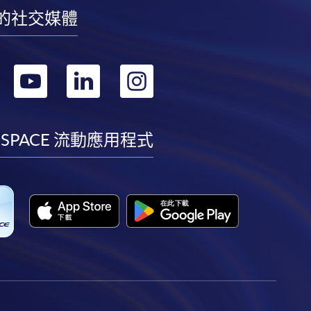
的社交媒體
轉
轉
轉
轉
到
到
到
到
facebook
youtube
linkedin
instagram
 SPACE 流動應用程式