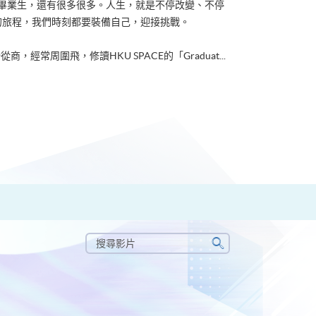
ACE畢業生，還有很多很多。人生，就是不停改變、不停
的旅程，我們時刻都要裝備自己，迎接挑戰。
從商，經常周圍飛，修讀HKU SPACE的「Graduat...
搜
尋
搜
影
尋
片