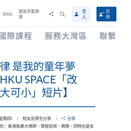
惡劣天氣安
登
註
分
打
SOUL
排
冊
入
享
開
至
搜
尋
國際課程
服務大灣區
聯繫
介
面
律 是我的童年夢
KU SPACE「改
大可小」短片】
(星期四)
校友及學生分享
分享
身份：香港執業大律師、曾經從商、媽媽、同時也是女