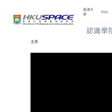
Skip
to
香港大
ENG
main
學
content
認識學
Main
主頁
content
start
才能活在
CE「改
片】
分享