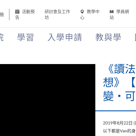
活動預
研討會及工作
教學中
學員網
簡
告
坊
心
站
院
學習
入學申請
教與學
《讀法
想》【H
變‧可
2019年8月22日 
以下都是Van的