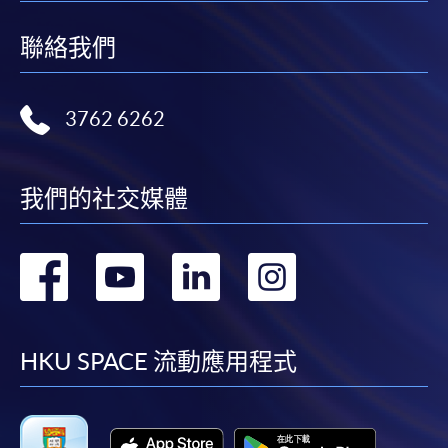
聯絡我們
3762 6262
我們的社交媒體
轉
轉
轉
轉
到
到
到
到
facebook
youtube
linkedin
instag
HKU SPACE 流動應用程式