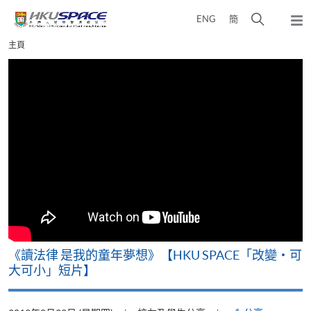
Skip
打
ENG
簡
to
彈
main
開
出
Main
主頁
content
搜
主
content
選
尋
start
單
介
面
改
《讀法律 是我的童年夢想》【HKU SPACE「改變‧可
A
大可小」短片】
T