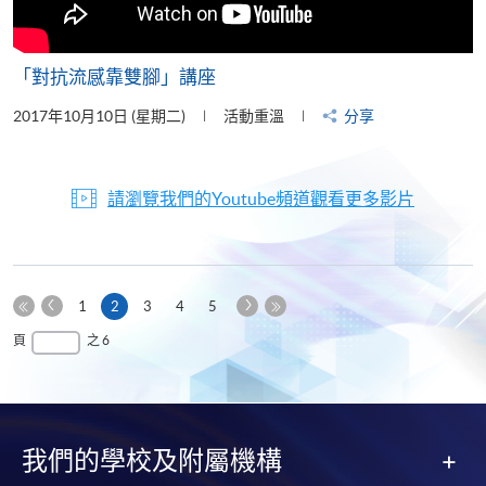
「對抗流感靠雙腳」講座
2017年10月10日 (星期二)
活動重溫
分享
請瀏覽我們的Youtube頻道觀看更多影片
上
下
本
1
2
3
4
5
一
一
第
頁
最
頁
之 6
頁
頁
一
後
頁
一
頁
我們的學校及附屬機構