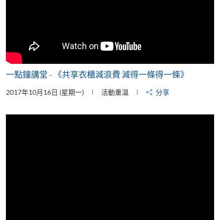
一點鐘講堂 - 《共享衣櫃減浪費 減得一條得一條》
2017年10月16日 (星期一)
活動重溫
分享