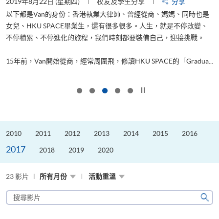
2019年8月22日 (星期四)
校友及學生分享
分享
2
以下都是Van的身份：香港執業大律師、曾經從商、媽媽、同時也是
女兒、HKU SPACE畢業生，還有很多很多。人生，就是不停改變、
求
不停積累、不停進化的旅程，我們時刻都要裝備自己，迎接挑戰。
H
也
理
.
15年前，Van開始從商，經常周圍飛，修讀HKU SPACE的「Gradua...
M
按下以暫停幻燈片
2010
2011
2012
2013
2014
2015
2016
2017
2018
2019
2020
23 影片
所有月份
活動重溫
搜
尋
搜
影
尋