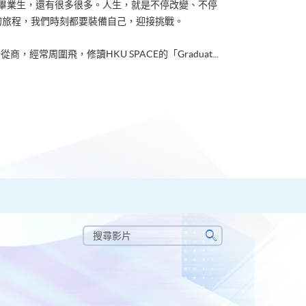
ACE畢業生，還有很多很多。人生，就是不停改變、不停
的旅程，我們時刻都要裝備自己，迎接挑戰。
從商，經常周圍飛，修讀HKU SPACE的「Graduat...
搜
尋
搜
影
尋
片