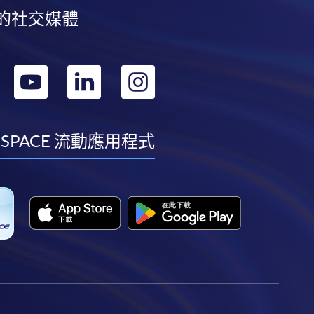
的社交媒體
轉
轉
轉
轉
到
到
到
到
facebook
youtube
linkedin
instagram
 SPACE 流動應用程式