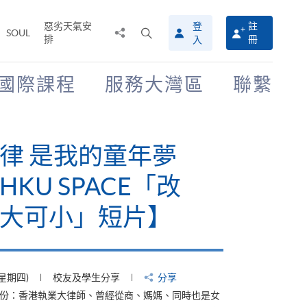
惡劣天氣安
登
註
分
打
SOUL
排
冊
入
享
開
至
搜
尋
國際課程
服務大灣區
聯繫
介
面
律 是我的童年夢
KU SPACE「改
大可小」短片】
(星期四)
校友及學生分享
分享
身份：香港執業大律師、曾經從商、媽媽、同時也是女