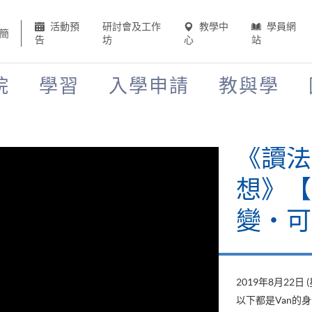
活動預
研討會及工作
教學中
學員網
簡
告
坊
心
站
院
學習
入學申請
教與學
《讀法
想》【H
變‧可
2019年8月22日 
以下都是Van的