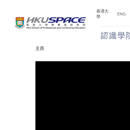
Skip
to
香港大
ENG
main
學
content
認識學
Main
主頁
content
start
才能活在
CE「改
片】
分享