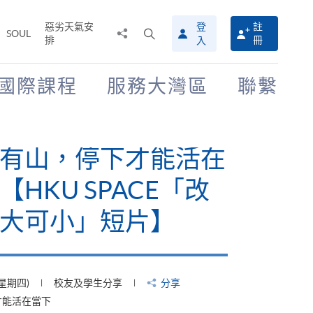
惡劣天氣安
登
註
分
打
SOUL
排
冊
入
享
開
至
搜
尋
國際課程
服務大灣區
聯繫
介
面
有山，停下才能活在
【HKU SPACE「改
大可小」短片】
(星期四)
校友及學生分享
分享
才能活在當下