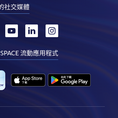
的社交媒體
轉
轉
轉
轉
到
到
到
到
facebook
youtube
linkedin
instagram
 SPACE 流動應用程式