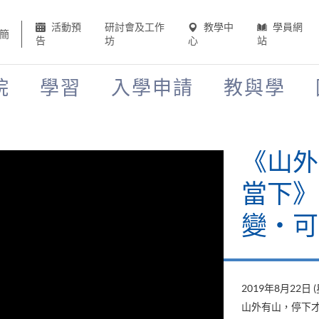
活動預
研討會及工作
教學中
學員網
簡
告
坊
心
站
院
學習
入學申請
教與學
《山外
當下》
變‧可
2019年8月22日 
山外有山，停下