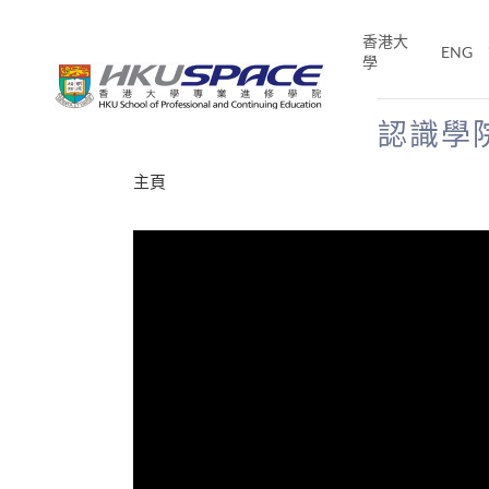
Skip
to
香港大
ENG
main
學
content
認識學
Main
主頁
content
start
年夢
E「改
片】
分享
、媽媽、同時也是女