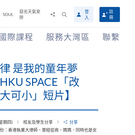
惡劣天氣安
登
註
分
打
SOUL
排
冊
入
享
開
至
搜
尋
國際課程
服務大灣區
聯繫
介
面
律 是我的童年夢
KU SPACE「改
大可小」短片】
(星期四)
校友及學生分享
分享
身份：香港執業大律師、曾經從商、媽媽、同時也是女