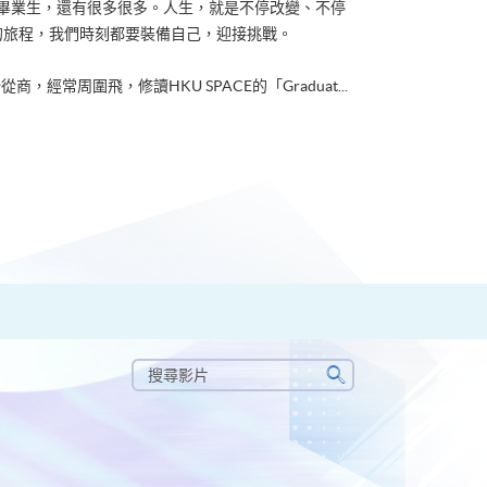
ACE畢業生，還有很多很多。人生，就是不停改變、不停
的旅程，我們時刻都要裝備自己，迎接挑戰。
從商，經常周圍飛，修讀HKU SPACE的「Graduat...
搜
尋
搜
影
尋
片