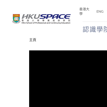
Skip
to
香港大
ENG
main
學
content
認識學
Main
主頁
content
start
才能活在
CE「改
片】
分享