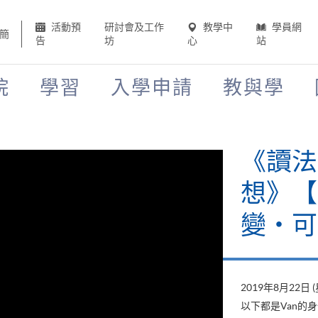
活動預
研討會及工作
教學中
學員網
簡
告
坊
心
站
院
學習
入學申請
教與學
《讀法
想》【H
變‧可
2019年8月22日 
以下都是Van的