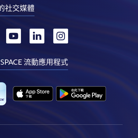
的社交媒體
轉
轉
轉
轉
到
到
到
到
facebook
youtube
linkedin
instagram
 SPACE 流動應用程式