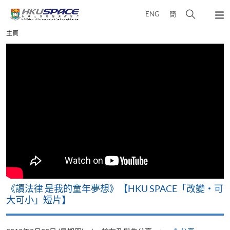
Skip
打
ENG
簡
to
彈
main
開
出
Main
主頁
content
搜
主
content
選
尋
start
單
介
面
改
《讀法律 是我的童年夢想》【HKU SPACE「改變‧可
A
大可小」短片】
T