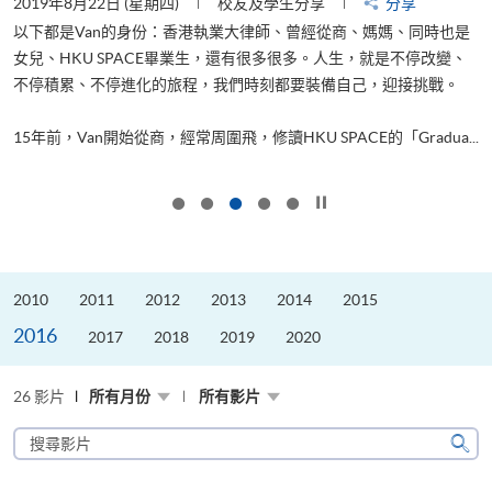
2019年8月22日 (星期四)
校友及學生分享
分享
2
以下都是Van的身份：香港執業大律師、曾經從商、媽媽、同時也是
女兒、HKU SPACE畢業生，還有很多很多。人生，就是不停改變、
求
不停積累、不停進化的旅程，我們時刻都要裝備自己，迎接挑戰。
H
也
理
.
15年前，Van開始從商，經常周圍飛，修讀HKU SPACE的「Gradua...
M
按下以暫停幻燈片
2010
2011
2012
2013
2014
2015
2016
2017
2018
2019
2020
26 影片
所有月份
所有影片
搜
尋
搜
影
尋