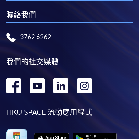
聯絡我們
3762 6262
我們的社交媒體
轉
轉
轉
轉
到
到
到
到
facebook
youtube
linkedin
instag
HKU SPACE 流動應用程式