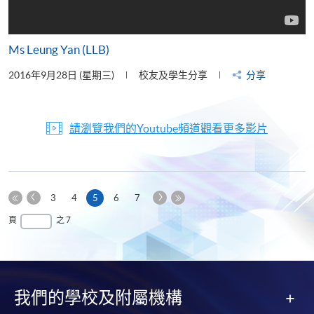
Ms Leung Yan (LLB)
2016年9月28日 (星期三)
校友及學生分享
分享
請瀏覽我們的Youtube頻道觀看更多影片
上
下
本
3
4
5
6
7
一
一
第
頁
最
頁
之 7
頁
頁
一
後
頁
一
頁
我們的學校及附屬機構