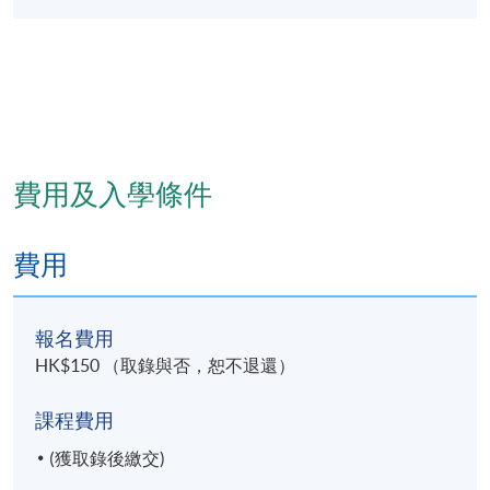
報名代碼
2445-CM026A
現時接受報名
修業期
約兩年
費用及入學條件
地點
費用
九龍東分校
(由於需配合社區書院收生程序，7月的上課 / 考試日
期、 地點或有更改，課堂有機會調往其他分校上
報名費用
課。)
HK$150 （取錄與否，恕不退還）
課程費用
(獲取錄後繳交)