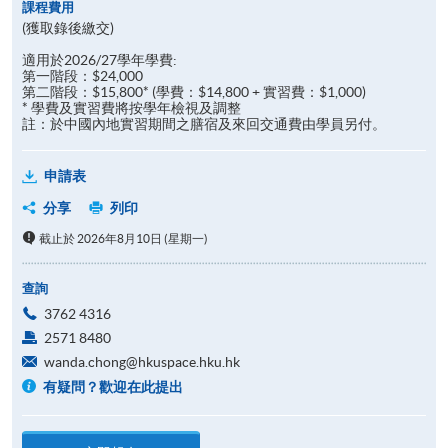
課程費用
(獲取錄後繳交)
適用於2026/27學年學費:
第一階段：$24,000
第二階段：$15,800* (學費：$14,800 + 實習費：$1,000)
* 學費及實習費將按學年檢視及調整
註：於中國內地實習期間之膳宿及來回交通費由學員另付。
申請表
分享
列印
截止於 2026年8月10日 (星期一)
查詢
3762 4316
2571 8480
wanda.chong@hkuspace.hku.hk
有疑問？歡迎在此提出