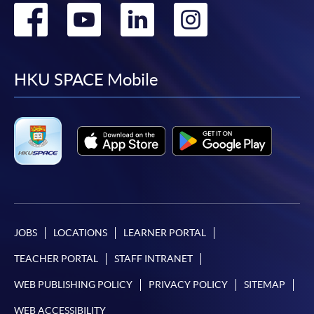
Go
Go
Go
Go
Mastercard（包括「香港大學專業進修學院
Mastercard卡」）繳付學費。
to
to
to
to
*香港大學專業進修學院Mastercard卡
持有人如欲享用十個
facebook
youtube
linkedin
instag
HKU SPACE Mobile
月免息分期付款優惠，必須親臨本學院設有報名服務的教
學中心作付款安排。
如欲了解如何於網上報讀新課程及繳費，請瀏覽網上
申請/報讀指南 :
-
短期課程
-
個別學歷頒授課程
JOBS
LOCATIONS
LEARNER PORTAL
TEACHER PORTAL
STAFF INTRANET
報讀同一學歷頒授課程內其他單元
WEB PUBLISHING POLICY
PRIVACY POLICY
SITEMAP
個別課程為須報讀同一學歷頒授課程及其他單元或繳
WEB ACCESSIBILITY