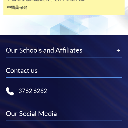
申請人可按該課程網頁的右上角的
中醫藥保健
圖示進入網上服務網頁，然
後按照指示填妥網上報名表格。
某些課程須甄選入學，並要求申請人上載課程網頁
中指定所須文件(如學歷證明)。系統只支援doc,
Our Schools and Affiliates
docx, jpg 和pdf格式之附件。
繳交所需費用
Contact us
申請人可使用以下方式繳交報名費或課程費用:
3762 6262
繳費靈網上服務
- 申請人須先開立繳費靈戶口及設
定繳費靈網上密碼。有關如何申請繳費靈戶口及密
碼，請瀏覽繳費靈網址
http://www.ppshk.com
。
Our Social Media
*信用咭網上繳費服務
- 申請人可以 VISA 或