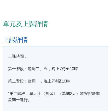
單元及上課詳情
上課詳情
學員修畢課程第一及第二階段，在各單元的上課出席
上課時間：
率達80%或以上 (單元十《實習》(中國內地)出席率必
須達100%)，通過所有考核及考試，並取得合格成績，
第一階段：逢周二、五，晚上7時至10時
可按香港大學體制，經香港大學專業進修學院獲准頒
授「實用中醫學高等文憑(中醫美容學)」。
第二階段：逢周一，晚上7時至10時
若考核不合格，經主考委員會批准後，可准予重考一
*第二階段 ─ 單元十《實習》
（
為期2天
）
將安排於非
次，須繳付重考費。
星期一進行。