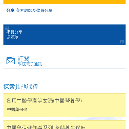
申請表
分享
美容教師及學員分享
下載申請表
報名辦法
學員分享
網上報名服務
馮翠玲
香港大學專業進修學院提供24小時網上報名及繳費服
務，申請人可通過網上申請個別學歷頒授課程和報讀
訂閱
大部份公開招生的課程(以先到先得形式報名的課程)。
學院電子通訊
申請人可在網上使用「繳費靈」(PPS) (不適用於手
機)、VISA 或 Mastercard。除上述支付方式之外，如就
讀學歷頒授課程設有網上服務，在學學員亦可以「微
探索其他課程
信支付」(Online WeChat Pay) 、「支付寶」(Online
Alipay) 或 「轉數快」(FPS) 繳付學費。
實用中醫學高等文憑(中醫營養學)
中醫藥保健
報讀新課程
中醫藥保健知識系列-茶與養生保健
填寫網上報名表格