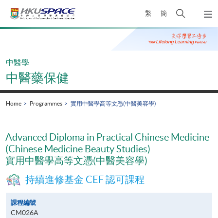
Skip
Open
繁
簡
to
Togg
main
search
navi
Main
content
panel
content
start
中醫學
中醫藥保健
Home
Programmes
實用中醫學高等文憑(中醫美容學)
Advanced Diploma in Practical Chinese Medicine
(Chinese Medicine Beauty Studies)
實用中醫學高等文憑(中醫美容學)
持續進修基金 CEF 認可課程
課程編號
CM026A