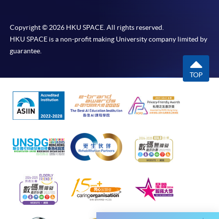
交下期學費的學員，提供網上服務，如學員就讀的課
程設有此服務，課程負責人會通知學員有關程序。
Copyright © 2026 HKU SPACE. All rights reserved.
網上支付可通過「繳費靈」(PPS) (不適用於手機)、
HKU SPACE is a non-profit making University company limited by
VISA 或 Mastercard、「微信支付」(Online WeChat
guarantee.
Pay) 、「支付寶」(Online Alipay) 或 「轉數快」(FPS)
繳付學費。
TOP
親身報名/郵遞
報讀新課程
凡以「先到先得」為取錄方式的課程，請填妥
SF26報名表，親往
報名中心
或以郵遞方式連同學
費以及所需證明文件呈交。