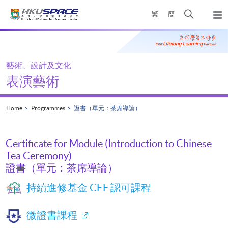
Skip
Open
繁
簡
to
Togg
main
search
navi
Main
content
panel
content
start
藝術、設計及文化
表演藝術
Home
Programmes
證書（單元：茶席導論）
Certificate for Module (Introduction to Chinese
Tea Ceremony)
證書（單元：茶席導論）
持續進修基金 CEF 認可課程
微證書課程