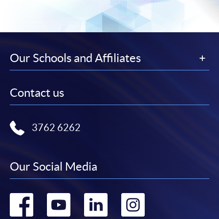
-
個別學歷頒授課程
報讀同一學歷頒授課程內其他單元
Our Schools and Affiliates
個別課程為須報讀同一學歷頒授課程及其他單元或繳
交下期學費的學員，提供網上服務，如學員就讀的課
程設有此服務，課程負責人會通知學員有關程序。
Contact us
網上支付可通過「繳費靈」(PPS) (不適用於手機)、
VISA 或 Mastercard、「微信支付」(Online WeChat
3762 6262
Pay) 、「支付寶」(Online Alipay) 或 「轉數快」(FPS)
繳付學費。
Our Social Media
親身報名/郵遞
Go
Go
Go
Go
報讀新課程