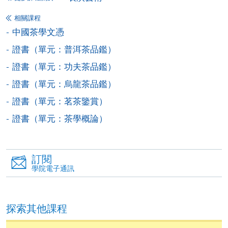
Alipay) 或 「轉數快」(FPS) 繳付學費。
相關課程
中國茶學文憑
報讀新課程
證書（單元：普洱茶品鑑）
證書（單元：功夫茶品鑑）
填寫網上報名表格
申請人可按該課程網頁的右上角的
證書（單元：烏龍茶品鑑）
圖示進入網上服務網頁，然
證書（單元：茗茶鑒賞）
後按照指示填妥網上報名表格。
證書（單元：茶學概論）
某些課程須甄選入學，並要求申請人上載課程網頁
中指定所須文件(如學歷證明)。系統只支援doc,
訂閱
docx, jpg 和pdf格式之附件。
學院電子通訊
繳交所需費用
探索其他課程
申請人可使用以下方式繳交報名費或課程費用: