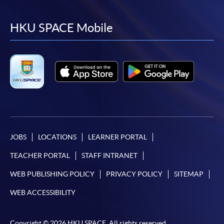
to
to
to
to
facebook
youtube
linkedin
instag
HKU SPACE Mobile
凡以「先到先得」為取錄方式的課程，請填妥
SF26報名表，親往
報名中心
或以郵遞方式連同學
費以及所需證明文件呈交。
[
下載報名表SF26
]
申請學歷頒授及專業課程可能需要其他資料，報名
表可向報名中心或有關課程負責人索取。填妥申請
表格後，請連同報名費/學費以及所需證明文件親
JOBS
LOCATIONS
LEARNER PORTAL
往報名中心或以郵遞方式遞交。
TEACHER PORTAL
STAFF INTRANET
報讀同一學歷頒授課程內其他單元
WEB PUBLISHING POLICY
PRIVACY POLICY
SITEMAP
WEB ACCESSIBILITY
​學院為學歷頒授課程特設「註冊及學費通知」，適
用於一般學歷頒授課程。
Copyright © 2026 HKU SPACE. All rights reserved.