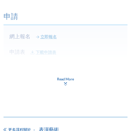
申請
網上報名
立即報名
申請表
下載申請表
報名辦法
網上報名服務
Read More
香港大學專業進修學院提供24小時網上報名及繳費服
務，申請人可通過網上申請個別學歷頒授課程和報讀
大部份公開招生的課程(以先到先得形式報名的課程)。
申請人可在網上使用「繳費靈」(PPS) (不適用於手
機)、VISA 或 Mastercard。除上述支付方式之外，如就
讀學歷頒授課程設有網上服務，在學學員亦可以「微
表演藝術
信支付」(Online WeChat Pay) 、「支付寶」(Online
更多課程關於