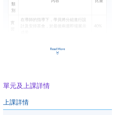
內容
比重
類
別
在導師的指導下，學員將分組進行設
實
計及安排茶會，於最後兩週即場展示
40%
習
成果
專
每位學員需以 PowerPoint(電腦演示文
題
Read More
稿軟件)演示茶席設計概念及茶會流程
30%
研
安排
習
筆
包括選擇題及短答題(1小時)
30%
試
單元及上課詳情
合
共:
100%
上課詳情
學員符合下列所有要求，方可按香港大學體制，經香