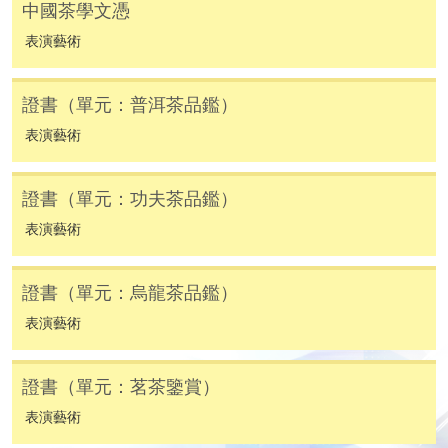
中國茶學文憑
繳費靈網上服務
- 申請人須先開立繳費靈戶口及設
表演藝術
定繳費靈網上密碼。有關如何申請繳費靈戶口及密
碼，請瀏覽繳費靈網址
http://www.ppshk.com
。
證書（單元：普洱茶品鑑）
*信用咭網上繳費服務
- 申請人可以 VISA 或
表演藝術
Mastercard（包括「香港大學專業進修學院
Mastercard卡」）繳付學費。
證書（單元：功夫茶品鑑）
表演藝術
*香港大學專業進修學院Mastercard卡
持有人如欲享用十個
月免息分期付款優惠，必須親臨本學院設有報名服務的教
學中心作付款安排。
證書（單元：烏龍茶品鑑）
表演藝術
如欲了解如何於網上報讀新課程及繳費，請瀏覽網上
申請/報讀指南 :
證書（單元：茗茶鑒賞）
-
短期課程
表演藝術