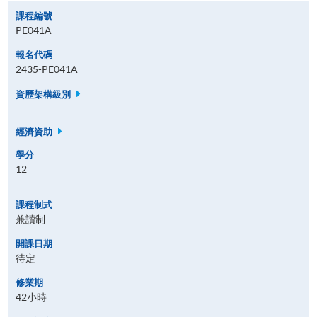
課程編號
PE041A
報名代碼
2435-PE041A
資歷架構級別
經濟資助
學分
12
課程制式
兼讀制
開課日期
待定
修業期
42小時