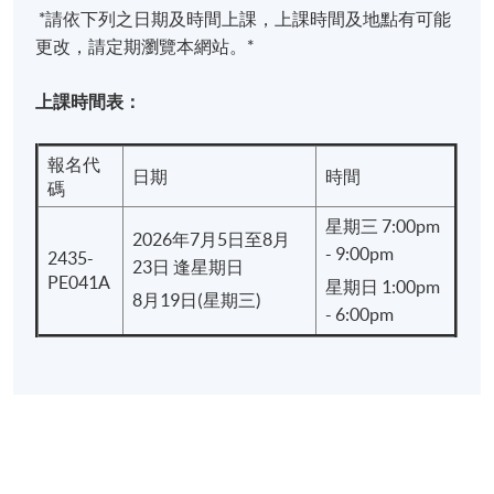
*請依下列之日期及時間上課，上課時間及地點有可能
港大學專業進修學院頒授「證書（單元：茶席導
更改，請定期瀏覽本網站。*
論）」：
上課時間表：
出席率達70%或以上；及
於指定時間內完成所有作業，並取得合格成績
報名代
日期
時間
碼
學院將盡量按所列的資料安排課程，惟學院保留在有
星期三 7:00pm
需要的情況下作出改動的權利。學員將獲另行通知。
2026年7月5日至8月
- 9:00pm
2435-
23日 逢星期日
PE041A
星期日 1:00pm
8月19日(星期三)
報名代碼
2435-PE041A
- 6:00pm
現時接受報名
日期 / 時間
逢周三、周日，7:00pm - 9:00pm & - 1:00pm -
6:00pm