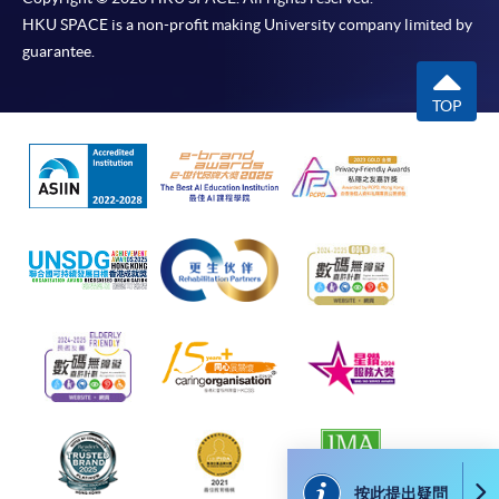
HKU SPACE is a non-profit making University company limited by
課程負責人會為學員送上「註冊及學費通知」
guarantee.
(「通知」)，請填妥有關「通知」，並親往報名中
心或以郵遞方式，遞交「通知」及繳交所需費用。
TOP
有關繳費詳情，請參閱
付款方法
。如對報名程序有任
何疑問，請詳閱個別課程資料，或聯絡有關課程負責
人或報名中心。
課程/科目報名注意事項:
選用網上報名服務必須在已接駁互聯網及支援
JavaScript程式瀏覽器的電腦上進行。建議選用
Google Chrome瀏覽器。
申請人不應閒置申請超過10分鐘。否則，申請人
必須重新開始整個申請程序。
網上報名只支援「提早報讀優惠」。如需享用其他
報讀優惠，請親臨學院的報名中心報名。
按此提出疑問