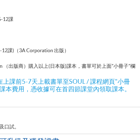
-12課
1-12課
)
（3A
Corporation 出版）
n
（出版商）購入以上
(日本版)課本，書單可於上面"小冊子"欄
課前5-7天上載書單至SOUL / 課程網頁"小冊
付課本費用，憑收據可在首四節課堂內領取課本。
及口試。