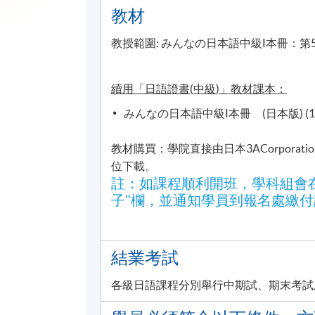
教材
教授範圍:
みんなの日本語中級Ⅰ本冊：
第5
續用「日語證書
(
中級
)
」教材課本：
みんなの日本語中級Ⅰ本冊
(日本版) (
教材購買：學院直接由日本3ACorporatio
位下載。
註：如課程順利開班，學科組會在上
子"欄，並通知學員到報名處繳
結業考試
各級日語課程分別舉行中期試、期末考試