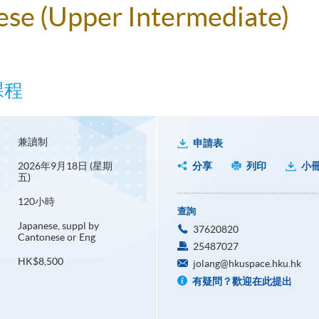
nese (Upper Intermediate)
課程
兼讀制
申請表
2026年9月18日 (星期
分享
列印
小
五)
120小時
查詢
Japanese, suppl by
37620820
Cantonese or Eng
25487027
HK$8,500
jolang@hkuspace.hku.hk
有疑問？歡迎在此提出