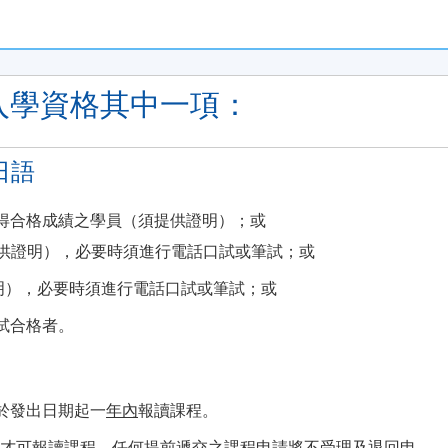
別留意。
課之學員，7至8月部份課堂或會調往「九龍東分校」或其他分
入學資格其中一項：
日實施。學員如就讀於實施日期（即2022年8月1日）前開課的課程
0,000元的資助上限、申請人必須在年齡屆滿71歲之前遞交申
日語
金辦事處最新公佈為準。有關新優化措施的詳情，請參閱：
c/news/news_20220801.htm（資料如有更改，以CEF網頁內資料為準）。
取得合格成績之學員（須提供證明）；或
提供證明），必要時須進行電話口試或筆試；或
明），必要時須進行電話口試或筆試；或
實清楚課程報名代碼，上課時間及地點後才報名，若發現報錯班別
，本院恕不接受任何轉班申請。網上報名會在該課程開課日期前
試合格者。
中心辦理報名手續。
申請，請學員留意。
須於發出日期起一
年內
報讀課程。
課通知，學員如有疑問，可於開課前7 天致電查詢，否則學員應自
後才可報讀課程，任何提前遞交之課程申請將不受理及退回申