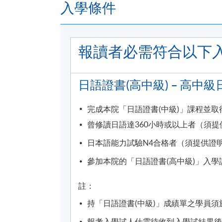
入學條件
校。部份課堂或會調往其他分校上課，請特
凡於「九龍美孚保良局唐乃勤初中書院」上
上課，請特別留意。
報讀者必需符合以下
CEF基金的新優化措施已於2022年8月1
基金資助申請將按先前的規定及安排（包括 2
日語證書(高中級) – 高中級
的年齡上限）處理。所有資訊以持續進修基
https://www.wfsfaa.gov.hk/cef/t
完成本院「日語證書(中級)」課程並
曾修讀日語達360小時或以上者（須
日本語能力試驗N4合格者（須提供證
1) 不論親身報名或網上報名，請務必核
可申請轉班，需繳付轉班費，唯課程滿額時
參加本院的「日語證書(高中級)」入學
兩日截止，有興趣同學需親自到本院各報名
註：
2) 轉班手續會在中期考試開始後停止接受
持「日語證書(中級)」成績單之學員
3) 除課程資料更改外，本院將不會另發上
報考入學試人仕需待收到入學試結果