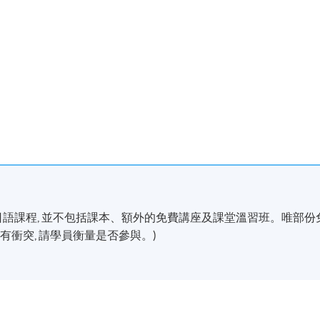
訊及課堂消息(課室調動，課堂取消等)。請學員報名時提供正確
e.hku.hk)。同時建議學員下載SOUL手機應用程式(支援iOS及
cWAnvQlqmrZ0WbuBVSVIblyxbed/view?usp=sharing
0小時的日語課程, 並不包括課本、額外的免費講座及課堂溫習班。唯部份
衝突, 請學員衡量是否參與。)
合社區書院收生程序，6至8月的上課日期、地點或有更改，課
會透過SOUL網上學習系統發佈最新的上課資訊。敬請學員屆時
課。
出示報讀
HKU SPACE課程之正式收據或終身學員證
，方可進入