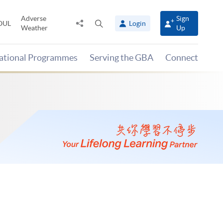
Adverse
Sign
Share
Open
OUL
Login
Weather
Up
to
search
panel
national Programmes
Serving the GBA
Connect