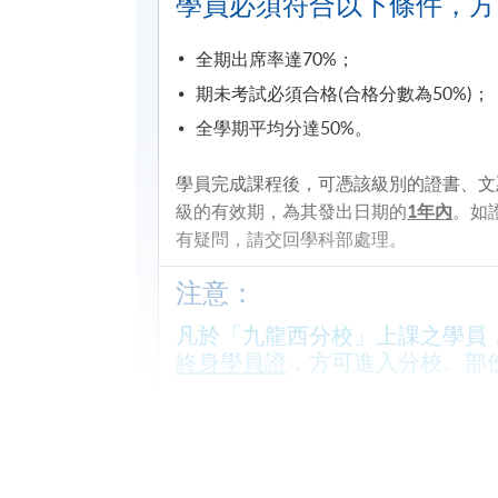
學員必須符合以下條件，方
全期出席率達70
%；
期未考試必須合格
(
合格分數為50
%)；
全學期平均分達50
%。
學員完成課程後，可憑該級別的證書、文
級的有效期，為其發出日期的
1
年內
。如
有疑問，請交回學科部處理。
注意：
凡於「九龍西分校」上課之學員
終身學員證
，方可進入分校。部