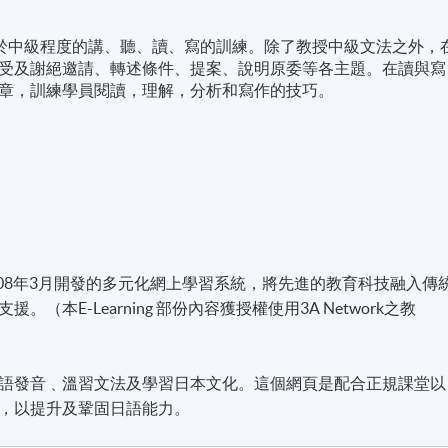
重於中級程度的講、聽、讀、寫的訓練。除了教授中級文法之外，
受及謝絕邀請、轉述條件、提案、說明原委等各主題。在讀與寫
章，訓練學員閱讀，理解，分析和寫作的技巧。
於2008年3月開發的多元化網上學習系統，將先進的教育科技融入傳
本E-Learning 部份內容獲授權使用3A Network之教
語發音﹑溫習文法及學習日本文化。這個網頁是配合正規課堂以
，以提升及鞏固日語能力。