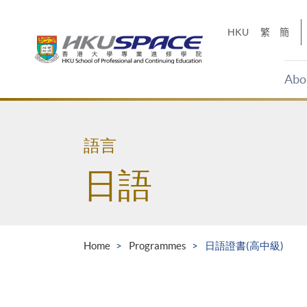
Skip
to
HKU
繁
簡
main
content
Abo
Main
content
start
語言
日語
Home
Programmes
日語證書(高中級)