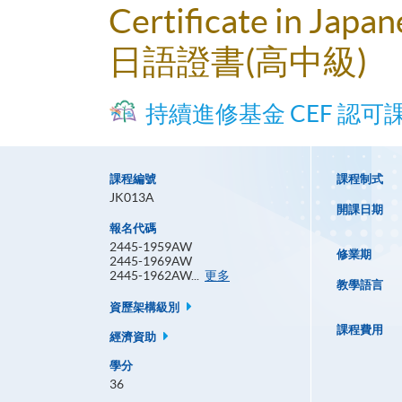
Certificate in Japa
日語證書(高中級)
持續進修基金 CEF 認可
課程編號
課程制式
JK013A
開課日期
報名代碼
2445-1959AW
修業期
2445-1969AW
報
2445-1962AW...
更多
教學語言
名
代
資歷架構級別
碼
課程費用
經濟資助
學分
36