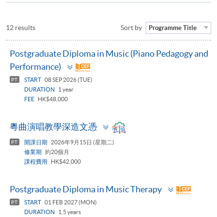
12 results
Sort by
Programme Title
Postgraduate Diploma in Music (Piano Pedagogy and
Toggle
Performance)
panel
START
08 SEP 2026 (TUE)
PT
DURATION
1 year
FEE
HK$48,000
Toggle
粵曲演唱教學深造文憑
panel
開課日期
2026年9月15日 (星期二)
PT
修業期
約20個月
課程費用
HK$42,000
Toggle
Postgraduate Diploma in Music Therapy
panel
START
01 FEB 2027 (MON)
PT
DURATION
1.5 years