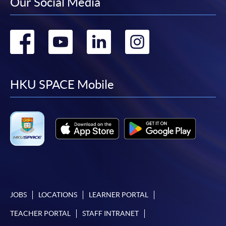
Our Social Media
Go
Go
Go
Go
to
to
to
to
facebook
youtube
linkedin
instag
HKU SPACE Mobile
JOBS
LOCATIONS
LEARNER PORTAL
TEACHER PORTAL
STAFF INTRANET