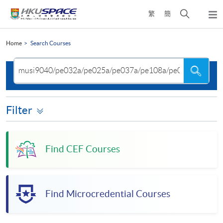
Skip
Open
繁
簡
to
Togg
main
search
navi
Main
content
panel
content
Home
Search Courses
start
Search
Search
the
site
Filter
Find CEF Courses
Find Microcredential Courses