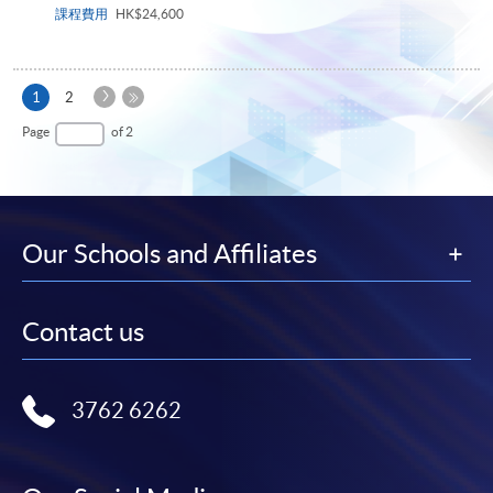
課程費用
HK$24,600
Next
Current
1
2
Page
page
Last
Page
of 2
Page
Our Schools and Affiliates
Contact us
3762 6262