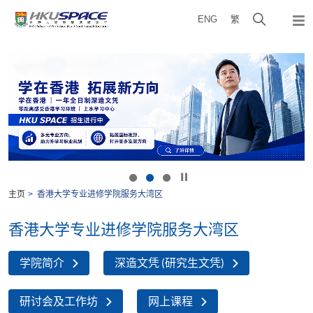
Skip
打
ENG
繁
to
弹
main
开
出
Main
content
搜
主
content
菜
寻
start
单
介
面
按下以暂停幻灯片
主页
香港大学专业进修学院服务大湾区
香港大学专业进修学院服务大湾区
学院简介
深造文凭 (研究生文凭)
研讨会及工作坊
网上课程