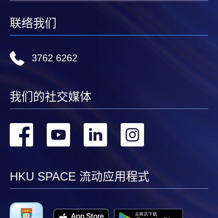
联络我们
3762 6262
我们的社交媒体
转
转
转
转
到
到
到
到
facebook
youtube
linkedin
instag
HKU SPACE 流动应用程式