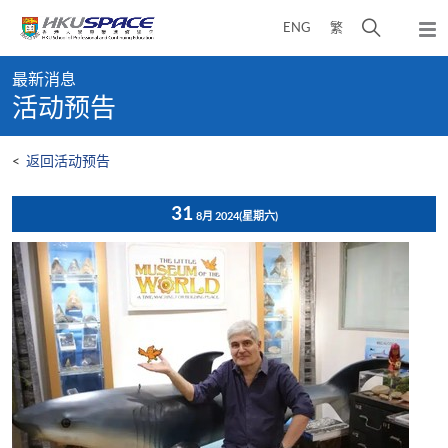
Skip
打
ENG
繁
to
弹
main
开
出
Main
content
搜
主
最新消息
content
菜
寻
活动预告
start
单
介
面
<
返回活动预告
31
8月 2024
(星期六)