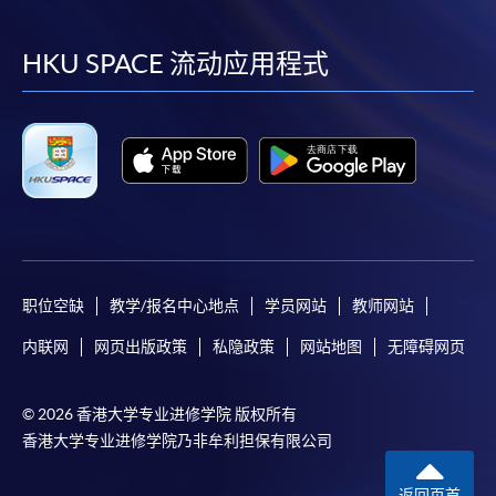
到
到
到
到
facebook
youtube
linkedin
instag
HKU SPACE 流动应用程式
职位空缺
教学/报名中心地点
学员网站
教师网站
内联网
网页出版政策
私隐政策
网站地图
无障碍网页
© 2026 香港大学专业进修学院 版权所有
香港大学专业进修学院乃非牟利担保有限公司
返回页首