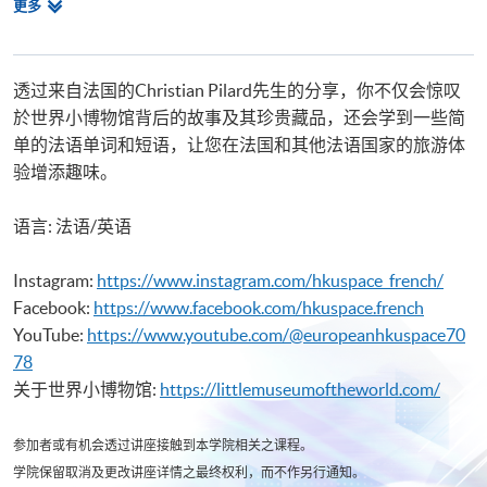
相
更多
Certificate in French (Advanced)
关
Beginners' French
课
程
透过来自法国的Christian Pilard先生的分享，你不仅会惊叹
於世界小博物馆背后的故事及其珍贵藏品，还会学到一些简
单的法语单词和短语，让您在法国和其他法语国家的旅游体
验增添趣味。
语言: 法语/英语
Instagram:
https://www.instagram.com/hkuspace_french/
Facebook:
https://www.facebook.com/hkuspace.french
YouTube:
https://www.youtube.com/@europeanhkuspace70
78
关于世界小博物馆:
https://littlemuseumoftheworld.com/
参加者或有机会透过讲座接触到本学院相关之课程。
学院保留取消及更改讲座详情之最终权利，而不作另行通知。