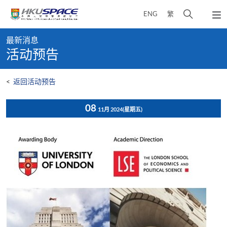
Skip
打
ENG
繁
to
弹
main
开
出
Main
content
搜
主
最新消息
content
菜
寻
活动预告
start
单
介
面
<
返回活动预告
08
11月 2024
(星期五)