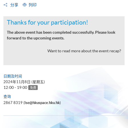
分享
列印
Thanks for your participation!
The above event has been completed successfully. Please look
forward to the upcoming events.
Want to read more about the event recap?
日期及时间
2024年11月8日 (星期五)
12:00 - 19:00
免费
查询
2867 8319 (
lse@hkuspace.hku.hk
)