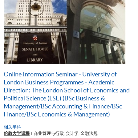
Online Information Seminar - University of
London Business Programmes - Academic
Direction: The London School of Economics and
Political Science (LSE) (BSc Business &
Management/BSc Accounting & Finance/BSc
Finance/BSc Economics & Management)
相关学科
伦敦大学课程
商业管理与行政, 会计学, 金融法规
|