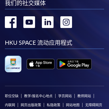
我们的社交媒体
转
转
转
转
到
到
到
到
facebook
youtube
linkedin
instag
HKU SPACE 流动应用程式
职位空缺
教学/报名中心地点
学员网站
教师网站
内联网
网页出版政策
私隐政策
网站地图
无障碍网页