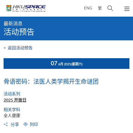
Skip
打
ENG
繁
to
弹
main
开
出
Main
content
搜
主
最新消息
content
菜
寻
活动预告
start
单
介
面
<
返回活动预告
07
6月 2025
(星期六)
骨语密码：法医人类学揭开生命谜团
活动系列
2025 开放日
相关学科
全人健康
分享
列印