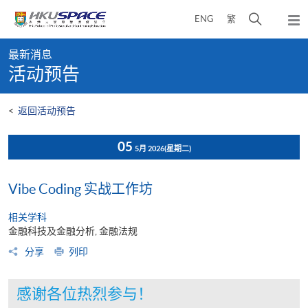
Skip
打
ENG
繁
to
弹
main
开
出
Main
content
搜
主
最新消息
content
菜
寻
活动预告
start
单
介
面
<
返回活动预告
05
5月 2026
(星期二)
Vibe Coding 实战工作坊
相关学科
金融科技及金融分析, 金融法规
分享
列印
感谢各位热烈参与！