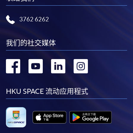
3762 6262
我们的社交媒体
转
转
转
转
到
到
到
到
facebook
youtube
linkedin
instag
HKU SPACE 流动应用程式