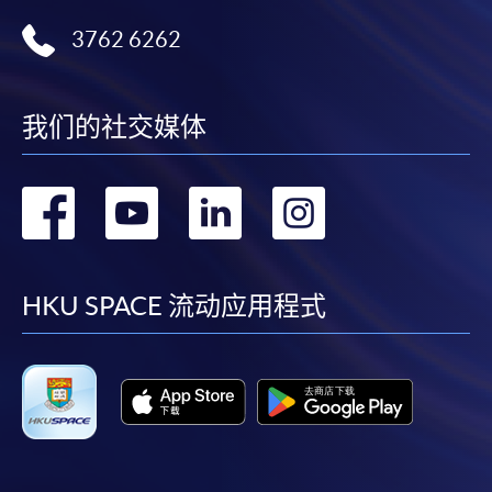
3762 6262
我们的社交媒体
转
转
转
转
到
到
到
到
facebook
youtube
linkedin
instag
HKU SPACE 流动应用程式