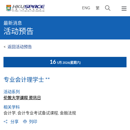
Skip
打
ENG
繁
to
弹
main
开
出
Main
content
搜
主
最新消息
content
菜
寻
活动预告
start
单
介
面
<
返回活动预告
16
5月 2026
(星期六)
专业会计理学士 **
活动系列
伦敦大学课程 资讯日
相关学科
会计学, 会计专业考试备试课程, 金融法规
分享
列印