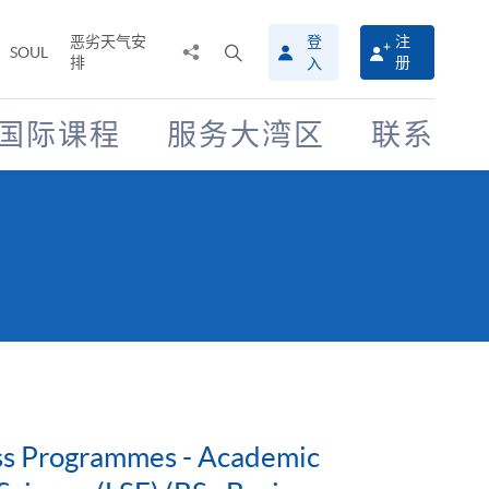
恶劣天气安
登
注
分
打
SOUL
排
册
入
享
开
至
搜
寻
国际课程
服务大湾区
联系
介
面
ess Programmes - Academic