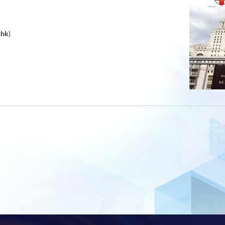
.hk
)