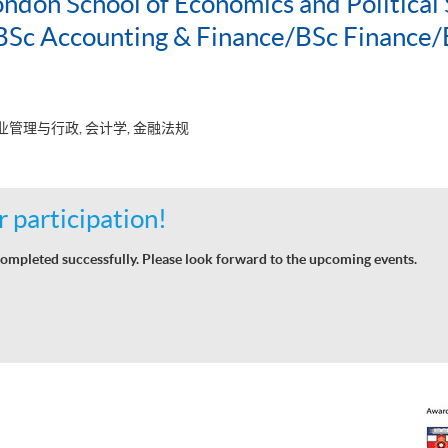
ondon School of Economics and Political 
c Accounting & Finance/BSc Finance/
业管理与行政, 会计学, 金融法规
 participation!
ompleted successfully. Please look forward to the upcoming events.