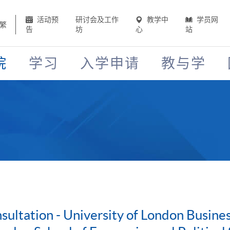
活动预
研讨会及工作
教学中
学员网
繁
告
坊
心
站
院
学习
入学申请
教与学
ultation - University of London Busin