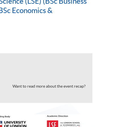
Science (LSE) (BSc Business
BSc Economics &
Want to read more about the event recap?