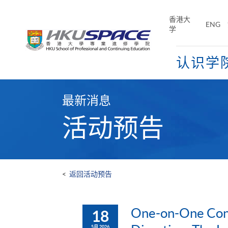
Skip
to
香港大
ENG
main
学
content
认识学
Main
content
最新消息
start
活动预告
<
返回活动预告
One-on-One Cons
18
5月 2026