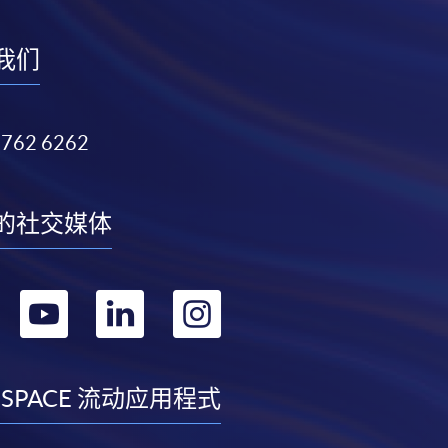
我们
3762 6262
的社交媒体
转
转
转
转
到
到
到
到
facebook
youtube
linkedin
instagram
 SPACE 流动应用程式