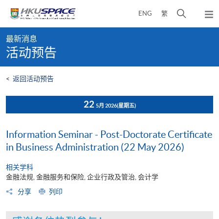
Skip
打
ENG
繁
to
弹
main
开
出
Main
content
搜
主
最新消息
content
菜
寻
活动预告
start
单
介
面
<
返回活动预告
22
5月 2026
(星期五)
Information Seminar - Post-Doctorate Certificate
in Business Administration (22 May 2026)
相关学科
金融法规, 金融服务和保险, 企业行政及管治, 会计学
分享
列印