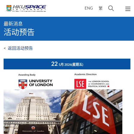
Skip
打
ENG
繁
to
弹
main
开
出
Main
content
搜
主
最新消息
content
菜
寻
活动预告
start
单
介
面
<
返回活动预告
22
5月 2026
(星期五)