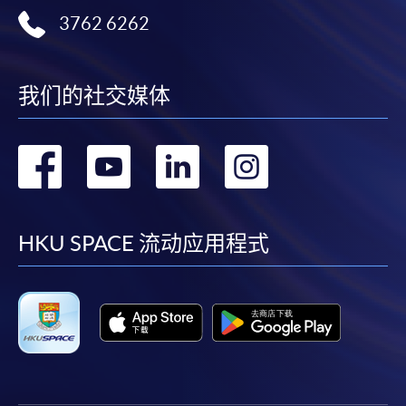
3762 6262
我们的社交媒体
转
转
转
转
到
到
到
到
facebook
youtube
linkedin
instag
HKU SPACE 流动应用程式