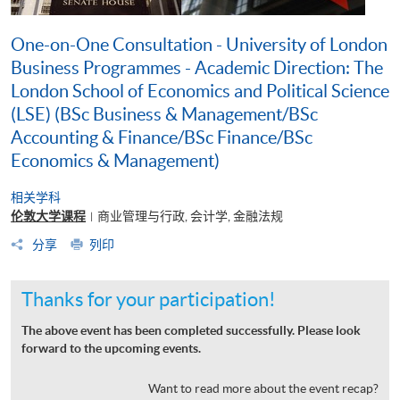
One-on-One Consultation - University of London
Business Programmes - Academic Direction: The
London School of Economics and Political Science
(LSE) (BSc Business & Management/BSc
Accounting & Finance/BSc Finance/BSc
Economics & Management)
相关学科
伦敦大学课程
商业管理与行政, 会计学, 金融法规
|
分享
列印
Thanks for your participation!
The above event has been completed successfully. Please look
forward to the upcoming events.
Want to read more about the event recap?