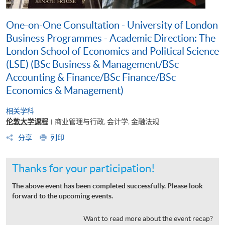
One-on-One Consultation - University of London
Business Programmes - Academic Direction: The
London School of Economics and Political Science
(LSE) (BSc Business & Management/BSc
Accounting & Finance/BSc Finance/BSc
Economics & Management)
相关学科
伦敦大学课程
商业管理与行政, 会计学, 金融法规
|
分享
列印
Thanks for your participation!
The above event has been completed successfully. Please look
forward to the upcoming events.
Want to read more about the event recap?