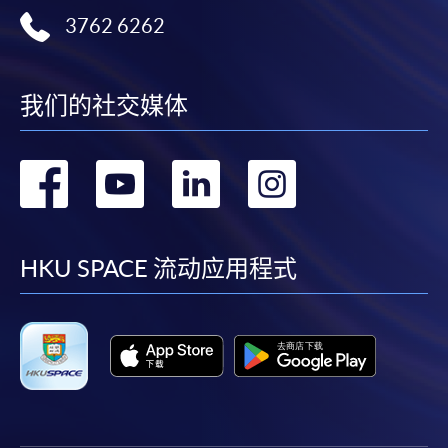
3762 6262
我们的社交媒体
转
转
转
转
到
到
到
到
facebook
youtube
linkedin
instag
HKU SPACE 流动应用程式