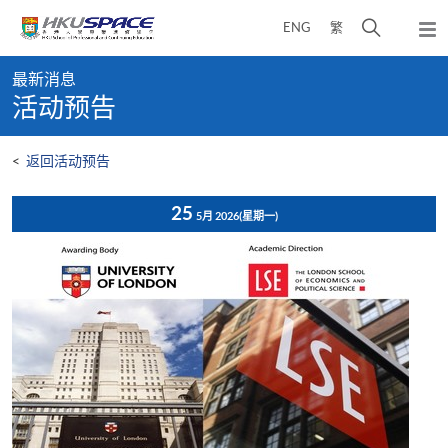
Skip
打
ENG
繁
to
弹
main
开
出
Main
content
搜
主
最新消息
content
菜
寻
活动预告
start
单
介
面
<
返回活动预告
25
5月 2026
(星期一)