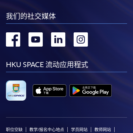
我们的社交媒体
转
转
转
转
到
到
到
到
facebook
youtube
linkedin
instag
HKU SPACE 流动应用程式
职位空缺
教学/报名中心地点
学员网站
教师网站