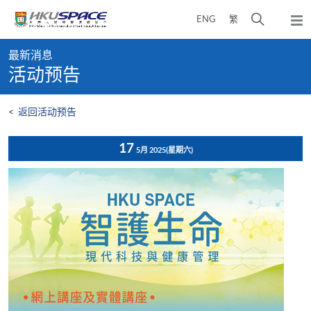
Skip
打
ENG
繁
to
弹
main
开
出
Main
content
搜
主
最新消息
content
菜
寻
活动预告
start
单
介
面
<
返回活动预告
17
5月 2025
(星期六)