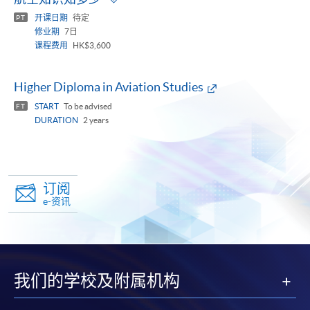
panel
开课日期
待定
PT
修业期
7日
课程费用
HK$3,600
Higher Diploma in Aviation Studies
START
To be advised
FT
DURATION
2 years
订阅
e-资讯
我们的学校及附属机构