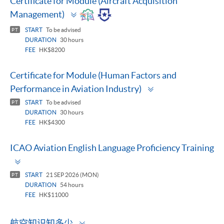
Certificate for Module (Aircraft Acquisition
Toggle
Management)
panel
START
To be advised
PT
DURATION
30 hours
FEE
HK$8200
Certificate for Module (Human Factors and
Toggle
Performance in Aviation Industry)
panel
START
To be advised
PT
DURATION
30 hours
FEE
HK$4300
ICAO Aviation English Language Proficiency Training
Toggle
panel
START
21 SEP 2026 (MON)
PT
DURATION
54 hours
FEE
HK$11000
Toggle
航空知识知多少