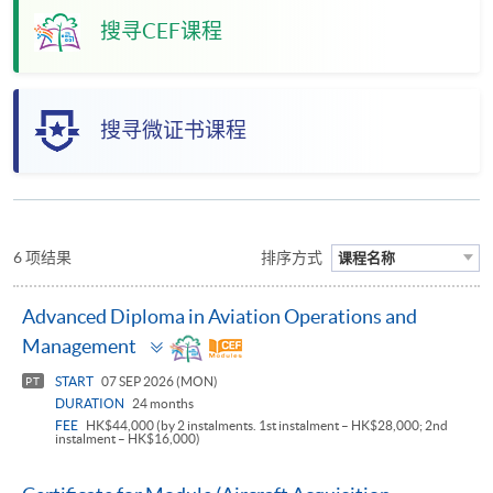
搜寻CEF课程
搜寻微证书课程
6 项结果
排序方式
课程名称
Advanced Diploma in Aviation Operations and
Toggle
Management
panel
START
07 SEP 2026 (MON)
PT
DURATION
24 months
FEE
HK$44,000 (by 2 instalments. 1st instalment – HK$28,000; 2nd
instalment – HK$16,000)