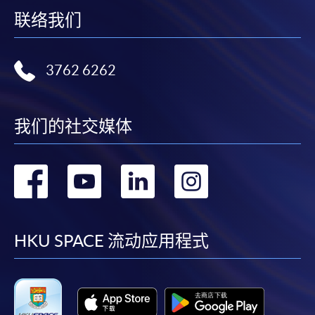
联络我们
3762 6262
我们的社交媒体
转
转
转
转
到
到
到
到
facebook
youtube
linkedin
instag
HKU SPACE 流动应用程式