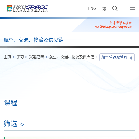
Skip
打
ENG
繁
to
弹
main
开
出
Main
content
搜
主
content
菜
寻
start
单
介
航空、交通、物流及供应链
面
主页
学习
兴趣范畴
航空、交通、物流及供应链
航空营运及管理
课程
筛选